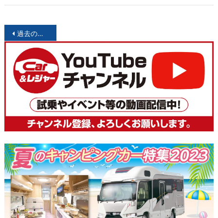
投
過去の投稿
稿
ナ
ビ
ゲ
ー
シ
ョ
ン