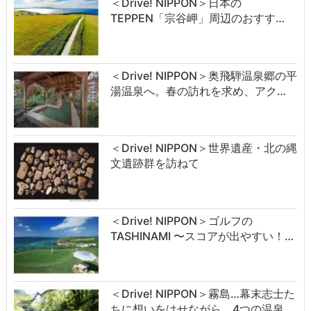
＜Drive! NIPPON＞日本の
TEPPEN「宗谷岬」周辺のおすす…
＜Drive! NIPPON＞奥飛騨温泉郷の平
湯温泉へ。春の訪れを求め、アク…
＜Drive! NIPPON＞世界遺産・北の縄
文遺跡群を訪ねて
＜Drive! NIPPON＞ゴルフの
TASHINAMI 〜スコアが出やすい！…
＜Drive! NIPPON＞霧島…幕末志士た
ちに想いをはせながら、4つの温泉…