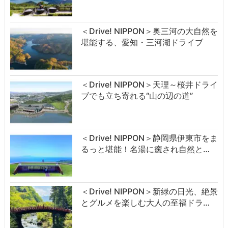
＜Drive! NIPPON＞奥三河の大自然を
堪能する、愛知・三河湖ドライブ
＜Drive! NIPPON＞天理～桜井ドライ
ブでも立ち寄れる“山の辺の道”
＜Drive! NIPPON＞静岡県伊東市をま
るっと堪能！名湯に癒され自然と…
＜Drive! NIPPON＞新緑の日光、絶景
とグルメを楽しむ大人の至福ドラ…