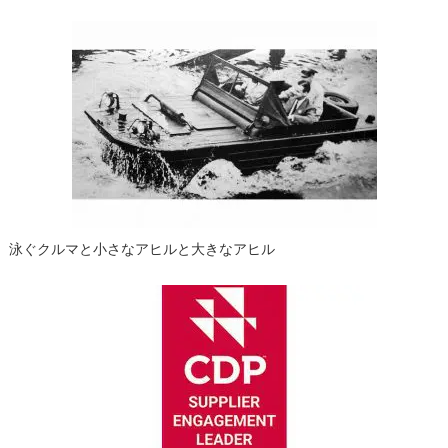
ゲ
ー
シ
ョ
ン
泳ぐクルマと小さなアヒルと大きなアヒル