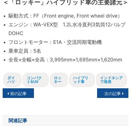
＜「ロッキー」ハイブリッド車の主要諸元＞
駆動方式：FF（Front engine, Front wheel drive）
エンジン：WA-VEX型 1.2L水冷直列3気筒12バルブ
DOHC
フロントモーター：E1A・交流同期電動機
乗車定員：5名
全長×全幅×全高：3,995mm×1,695mm×1,620mm
ダイ
コンパク
ロッ
ハイブリ
インドネシア
ハツ
トSUV
キー
ッド車
で発表
投
前の記事
次の記事
稿
ナ
関連記事
ビ