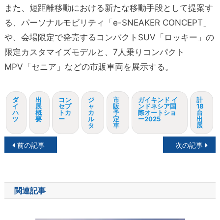
また、短距離移動における新たな移動手段として提案す
る、パーソナルモビリティ「e-SNEAKER CONCEPT」
や、会場限定で発売するコンパクトSUV「ロッキー」の
限定カスタマイズモデルと、7人乗りコンパクト
MPV「セニア」などの市販車両を展示する。
ダ
出
コン
ジ
市
ガイキンド イ
計
イ
展
セプ
ャ
販
ンドネシア国
18
ハ
概
トカ
カ
予
際オートショ
台
ツ
要
ー
ル
定
ー2025
出
タ
車
展
投
前の記事
次の記事
稿
ナ
関連記事
ビ