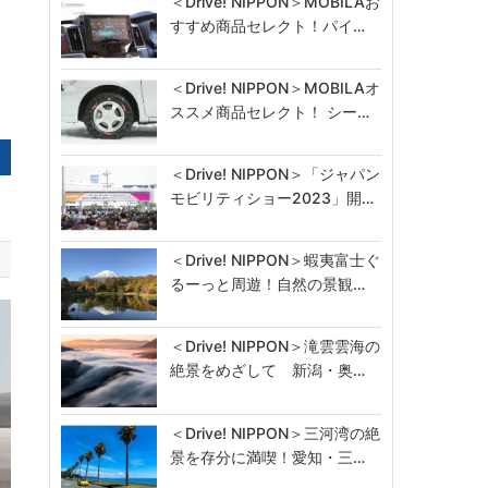
＜Drive! NIPPON＞MOBILAお
すすめ商品セレクト！パイ…
＜Drive! NIPPON＞MOBILAオ
ススメ商品セレクト！ シー…
＜Drive! NIPPON＞「ジャパン
モビリティショー2023」開…
＜Drive! NIPPON＞蝦夷富士ぐ
るーっと周遊！自然の景観…
＜Drive! NIPPON＞滝雲雲海の
絶景をめざして 新潟・奥…
＜Drive! NIPPON＞三河湾の絶
景を存分に満喫！愛知・三…