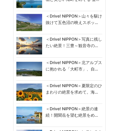
＜Drive! NIPPON＞山々を駆け
抜けて五色沼の映えスポッ…
＜Drive! NIPPON＞写真に残し
たい絶景！三豊～観音寺の…
＜Drive! NIPPON＞北アルプス
に抱かれる「大町市」、自…
＜Drive! NIPPON＞夏限定のひ
まわりの絶景を求めて。海…
＜Drive! NIPPON＞絶景の連
続！開聞岳を望む絶景をめ…