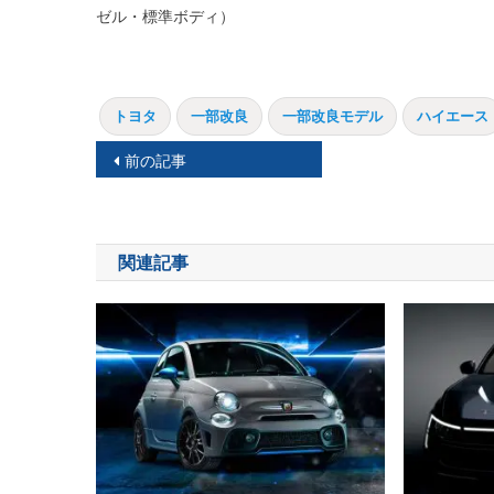
ゼル・標準ボディ）
トヨタ
一部改良
一部改良モデル
ハイエース
投
前の記事
稿
ナ
関連記事
ビ
ゲ
ー
シ
ョ