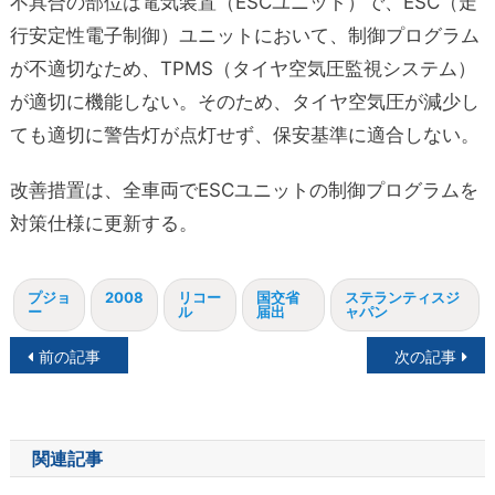
不具合の部位は電気装置（ESCユニット）で、ESC（走
行安定性電子制御）ユニットにおいて、制御プログラム
が不適切なため、TPMS（タイヤ空気圧監視システム）
が適切に機能しない。そのため、タイヤ空気圧が減少し
ても適切に警告灯が点灯せず、保安基準に適合しない。
改善措置は、全車両でESCユニットの制御プログラムを
対策仕様に更新する。
プジョ
2008
リコー
国交省
ステランティスジ
ー
ル
届出
ャパン
投
前の記事
次の記事
稿
ナ
関連記事
ビ