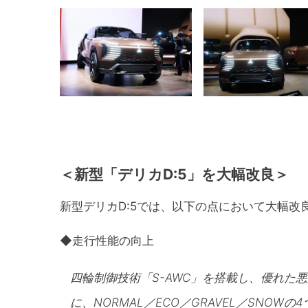
＜新型「デリカD:5」を大幅改良＞
新型デリカD:5では、以下の点において大幅改
◆走行性能の向上
四輪制御技術「S-AWC」を搭載し、優れた
に、NORMAL／ECO／GRAVEL／SNO