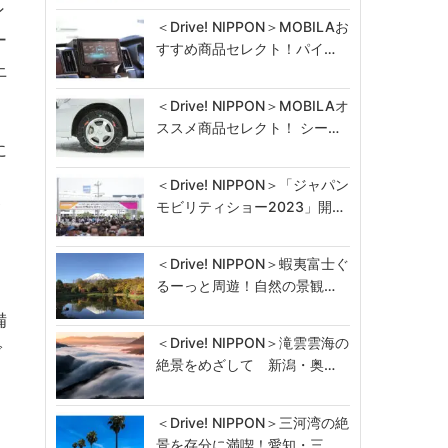
ン
＜Drive! NIPPON＞MOBILAお
ー
すすめ商品セレクト！パイ…
上
＜Drive! NIPPON＞MOBILAオ
ススメ商品セレクト！ シー…
に
＜Drive! NIPPON＞「ジャパン
モビリティショー2023」開…
イ
＜Drive! NIPPON＞蝦夷富士ぐ
るーっと周遊！自然の景観…
備
＜Drive! NIPPON＞滝雲雲海の
ご
絶景をめざして 新潟・奥…
＜Drive! NIPPON＞三河湾の絶
景を存分に満喫！愛知・三…