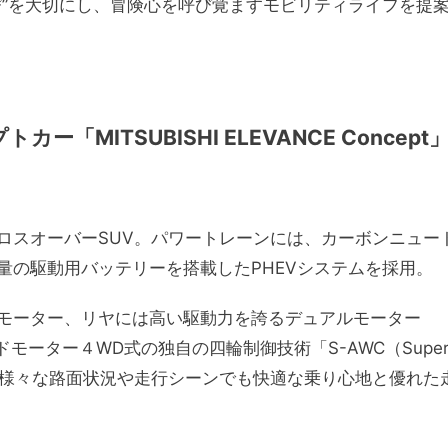
び”を大切にし、冒険心を呼び覚ますモビリティライフを提
MITSUBISHI ELEVANCE Concept
ロスオーバーSUV。パワートレーンには、カーボンニュー
量の駆動用バッテリーを搭載したPHEVシステムを採用。
モーター、リヤには高い駆動力を誇るデュアルモーター
るクアッドモーター４WD式の独自の四輪制御技術「S-AWC（Super
ることで、様々な路面状況や走行シーンでも快適な乗り心地と優れた