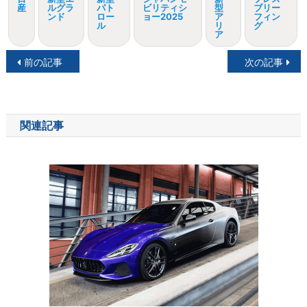
産
ルグラ
パト
ビリティシ
型
ブリー
ンド
ロー
ョー2025
ア
フィン
ル
リ
グ
ア
投
前の記事
次の記事
稿
ナ
関連記事
ビ
ゲ
ー
シ
ョ
ン