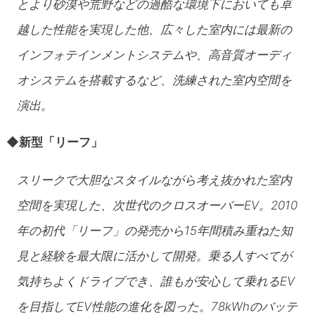
とより砂漠や荒野などの過酷な環境下においても卓
越した性能を実現した他、広々した室内には最新の
インフォテインメントシステムや、高音質オーディ
オシステムを搭載するなど、洗練された室内空間を
演出。
◆
新型「リーフ」
スリークで大胆なスタイルながら考え抜かれた室内
空間を実現した、次世代のクロスオーバーEV。2010
年の初代「リーフ」の発売から15年間積み重ねた知
見と経験を最大限に活かして開発。乗る人すべてが
気持ちよくドライブでき、誰もが安心して乗れるEV
を目指してEV性能の進化を図った。78kWhのバッテ