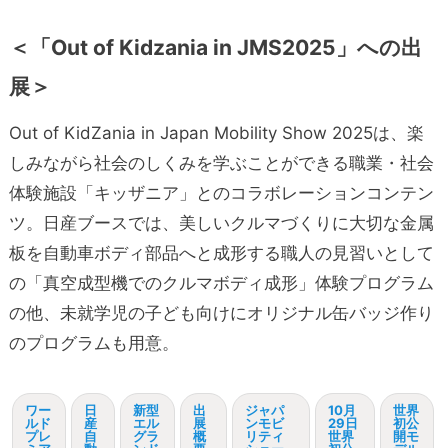
＜「Out of Kidzania in JMS2025」への出
展＞
Out of KidZania in Japan Mobility Show 2025は、楽
しみながら社会のしくみを学ぶことができる職業・社会
体験施設「キッザニア」とのコラボレーションコンテン
ツ。日産ブースでは、美しいクルマづくりに大切な金属
板を自動車ボディ部品へと成形する職人の見習いとして
の「真空成型機でのクルマボディ成形」体験プログラム
の他、未就学児の子ども向けにオリジナル缶バッジ作り
のプログラムも用意。
ワー
日
新型
出
ジャパ
10月
世界
ルド
産
エル
展
ンモビ
29日
初公
プレ
自
グラ
概
リティ
世界
開モ