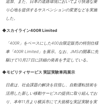
追加、また、日本の道路環境においてより快適な乗
り心地を提供するサスペンションの変更などを実施
した。
◆
スカイライン400R Limited
「400R」をベースにした400台限定販売の特別仕様
車「400R Limited」を展示。なお、JMSの開幕に先
駆けて10月27日に詳細の発表を予定している。
◆
モビリティサービス 実証実験車両展示
日産は、社会課題の解決を目指し、自動運転技術を
活用した新しい移動サービスの提供に取り組んでお
り、本年11月より横浜市にて大規模な実証実験を実