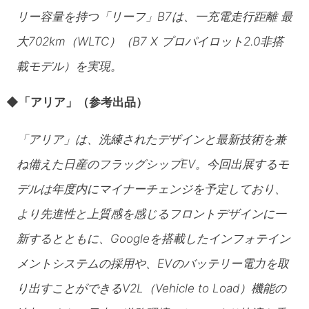
リー容量を持つ「リーフ」B7は、一充電走行距離 最
大702km（WLTC）（B7 X プロパイロット2.0非搭
載モデル）を実現。
◆
「アリア」（参考出品）
「アリア」は、洗練されたデザインと最新技術を兼
ね備えた日産のフラッグシップEV。今回出展するモ
デルは年度内にマイナーチェンジを予定しており、
より先進性と上質感を感じるフロントデザインに一
新するとともに、Googleを搭載したインフォテイン
メントシステムの採用や、EVのバッテリー電力を取
り出すことができるV2L（Vehicle to Load）機能の