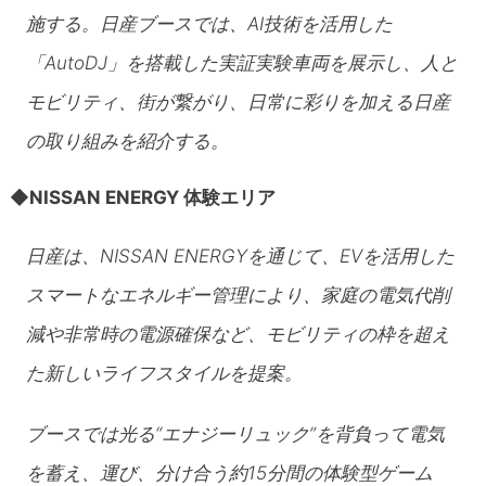
施する。日産ブースでは、AI技術を活用した
「AutoDJ」を搭載した実証実験車両を展示し、人と
モビリティ、街が繋がり、日常に彩りを加える日産
の取り組みを紹介する。
◆
NISSAN ENERGY 体験エリア
日産は、NISSAN ENERGYを通じて、EVを活用した
スマートなエネルギー管理により、家庭の電気代削
減や非常時の電源確保など、モビリティの枠を超え
た新しいライフスタイルを提案。
ブースでは光る“エナジーリュック”を背負って電気
を蓄え、運び、分け合う約15分間の体験型ゲーム