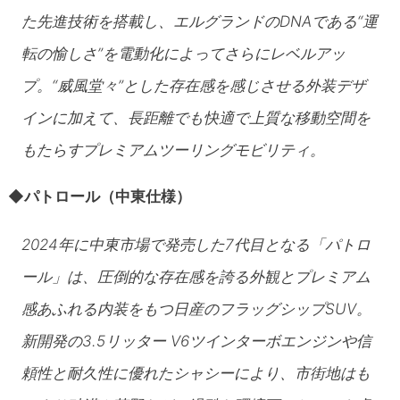
た先進技術を搭載し、エルグランドのDNAである“運
転の愉しさ”を電動化によってさらにレベルアッ
プ。“威風堂々”とした存在感を感じさせる外装デザ
インに加えて、長距離でも快適で上質な移動空間を
もたらすプレミアムツーリングモビリティ。
◆
パトロール（中東仕様）
2024年に中東市場で発売した7代目となる「パトロ
ール」は、圧倒的な存在感を誇る外観とプレミアム
感あふれる内装をもつ日産のフラッグシップSUV。
新開発の3.5リッター V6ツインターボエンジンや信
頼性と耐久性に優れたシャシーにより、市街地はも