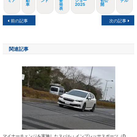
ミア
動
ンド
要
ショー
初公
デル
車
発
2025
開
表
投
前の記事
次の記事
稿
ナ
関連記事
ビ
ゲ
ー
シ
ョ
ン
マイナーチェンジを実施したスバル・インプレッサスポーツ（D