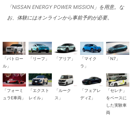
「NISSAN ENERGY POWER MISSION」を用意。な
お、体験にはオンラインから事前予約が必要。
「パトロー
「リーフ」
「アリア」
「マイク
「N7」
ル」
ラ」
「フォーミ
「エクスト
「ルーク
「フェアレ
「セレナ」
ュラE車両」
レイル」
ス」
ディZ」
をベースに
した実験車
両