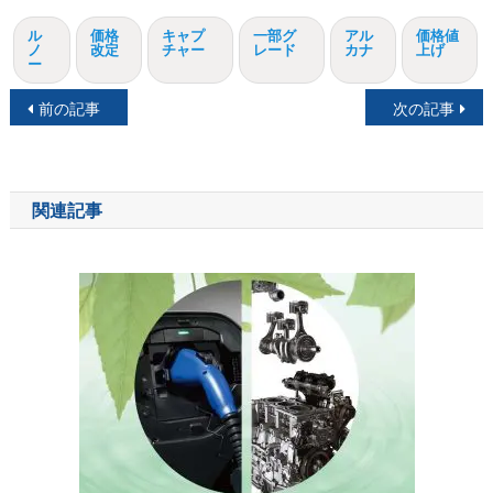
ル
価格
キャプ
一部グ
アル
価格値
ノ
改定
チャー
レード
カナ
上げ
ー
投
前の記事
次の記事
稿
ナ
関連記事
ビ
ゲ
ー
シ
ョ
ン