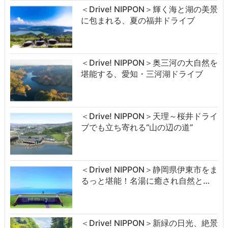
＜Drive! NIPPON＞輝く海と湖の美景
に包まれる、夏の福井ドライブ
＜Drive! NIPPON＞奥三河の大自然を
堪能する、愛知・三河湖ドライブ
＜Drive! NIPPON＞天理～桜井ドライ
ブでも立ち寄れる“山の辺の道”
＜Drive! NIPPON＞静岡県伊東市をま
るっと堪能！名湯に癒され自然と…
＜Drive! NIPPON＞新緑の日光、絶景