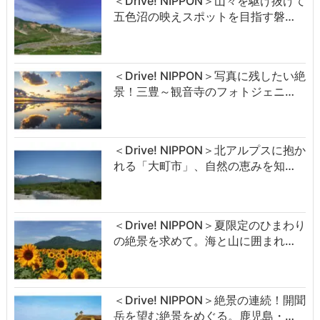
＜Drive! NIPPON＞山々を駆け抜けて
五色沼の映えスポットを目指す磐…
＜Drive! NIPPON＞写真に残したい絶
景！三豊～観音寺のフォトジェニ…
＜Drive! NIPPON＞北アルプスに抱か
れる「大町市」、自然の恵みを知…
＜Drive! NIPPON＞夏限定のひまわり
の絶景を求めて。海と山に囲まれ…
＜Drive! NIPPON＞絶景の連続！開聞
岳を望む絶景をめぐる。鹿児島・…