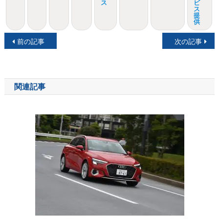
ス
ビ
ス
提
供
投
前の記事
次の記事
稿
ナ
関連記事
ビ
ゲ
ー
シ
ョ
ン