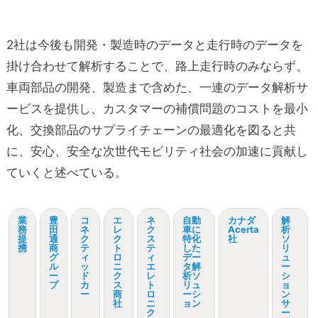
2社は今後も開発・製造時のデータと走行時のデータを
掛け合わせて解析することで、路上走行時のみならず、
車両部品の開発、製造まで含めた、一連のデータ解析サ
ービスを提供し、カスタマーの補償問題のコストを最小
化、交換部品のサプライチェーンの最適化を図ると共
に、安心、安全な次世代モビリティ社会の加速に貢献し
ていくと述べている。
業
豊
コ
エ
ネ
自動
カナダ
解
務
田
ネ
レ
ク
車に
Acerta
析
提
通
ク
ク
ス
特化
社
ソ
携
商
テ
ト
テ
した
リ
グ
ィ
ロ
ィ
デー
ュ
ル
ッ
ニ
エ
タ解
ー
ー
ド
ク
レ
析ソ
シ
プ
カ
ス
ト
リュ
ョ
ー
商
ロ
ーシ
ン
社
ニ
ョン
サ
ク
ー