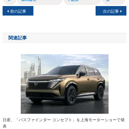
投
前の記事
次の記事
稿
ナ
関連記事
ビ
ゲ
ー
シ
ョ
ン
日産、「パスファインダー コンセプト」を上海モーターショーで発
表