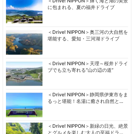
＜Drive! NIPPON＞輝く海と湖の美景
に包まれる、夏の福井ドライブ
＜Drive! NIPPON＞奥三河の大自然を
堪能する、愛知・三河湖ドライブ
＜Drive! NIPPON＞天理～桜井ドライ
ブでも立ち寄れる“山の辺の道”
＜Drive! NIPPON＞静岡県伊東市をま
るっと堪能！名湯に癒され自然と…
＜Drive! NIPPON＞新緑の日光、絶景
とグルメを楽しむ大人の至福ドラ…