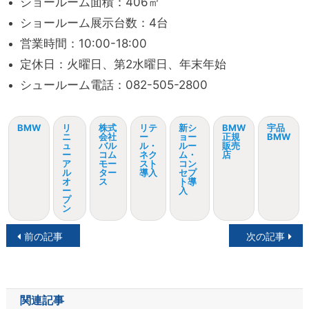
ショールーム面積：406㎡
ショールーム展示台数：4台
営業時間：10:00-18:00
定休日：火曜日、第2水曜日、年末年始
シュールーム電話：082-505-2800
BMW
リ
株式
リテ
新シ
BMW
宇品
ニ
会社
ー
ョー
正規
BMW
ュ
バル
ル・
ルー
販売
ー
コム
ネク
ム・
店
ア
モー
スト
コン
ル
ター
導入
セプ
オ
ス
ト導
ー
入
プ
ン
投
前の記事
次の記事
稿
ナ
関連記事