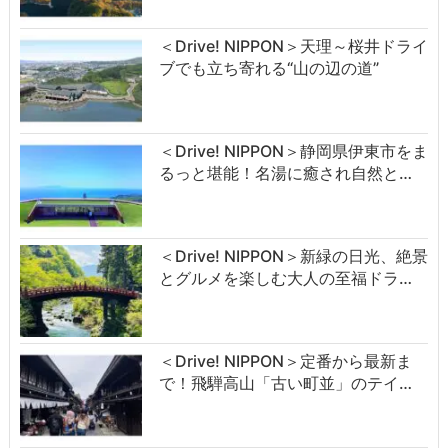
＜Drive! NIPPON＞天理～桜井ドライ
ブでも立ち寄れる“山の辺の道”
＜Drive! NIPPON＞静岡県伊東市をま
るっと堪能！名湯に癒され自然と…
＜Drive! NIPPON＞新緑の日光、絶景
とグルメを楽しむ大人の至福ドラ…
＜Drive! NIPPON＞定番から最新ま
で！飛騨高山「古い町並」のテイ…