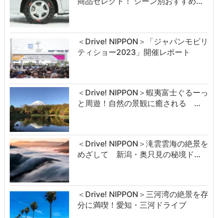
商品セレクト！ シーン別おすすめ…
＜Drive! NIPPON＞「ジャパンモビリ
ティショー2023」開催レポート
＜Drive! NIPPON＞蝦夷富士ぐるーっ
と周遊！自然の景観に癒される …
＜Drive! NIPPON＞滝雲雲海の絶景を
めざして 新潟・奥只見の秘境ド…
＜Drive! NIPPON＞三河湾の絶景を存
分に満喫！愛知・三河ドライブ