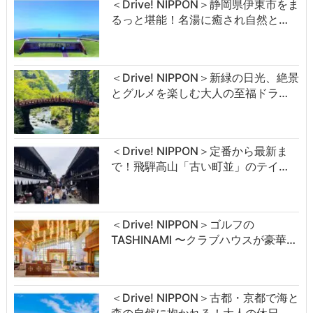
＜Drive! NIPPON＞静岡県伊東市をま
るっと堪能！名湯に癒され自然と…
＜Drive! NIPPON＞新緑の日光、絶景
とグルメを楽しむ大人の至福ドラ…
＜Drive! NIPPON＞定番から最新ま
で！飛騨高山「古い町並」のテイ…
＜Drive! NIPPON＞ゴルフの
TASHINAMI 〜クラブハウスが豪華…
＜Drive! NIPPON＞古都・京都で海と
森の自然に抱かれる！大人の休日…