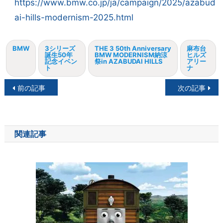
https://www.bmw.co.jp/ja/campaign/2025/azabud
ai-hills-modernism-2025.html
BMW
3シリーズ
THE 3 50th Anniversary
麻布台
誕生50年
BMW MODERNISM納涼
ヒルズ
記念イベン
祭in AZABUDAI HILLS
アリー
ト
ナ
投
前の記事
次の記事
稿
ナ
関連記事
ビ
ゲ
ー
シ