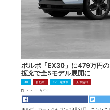
ボルボ「EX30」に479万
拡充で全5モデル展開に
All
自動車
EV・電動車
新車情報
2025年8月25日
ボルボ・カー・ジャパンは8月21日、コンパク