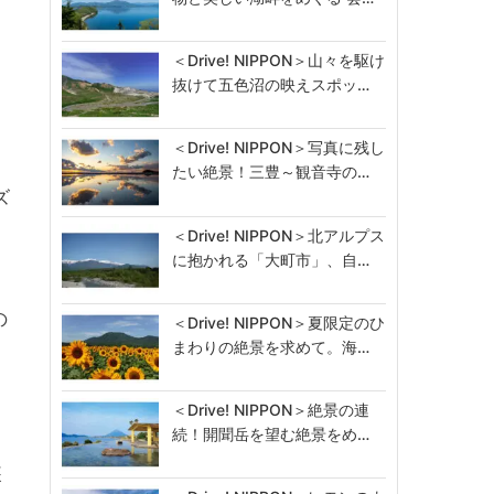
＜Drive! NIPPON＞山々を駆け
抜けて五色沼の映えスポッ…
＜Drive! NIPPON＞写真に残し
リ
たい絶景！三豊～観音寺の…
ズ
＜Drive! NIPPON＞北アルプス
に抱かれる「大町市」、自…
の
＜Drive! NIPPON＞夏限定のひ
まわりの絶景を求めて。海…
＜Drive! NIPPON＞絶景の連
続！開聞岳を望む絶景をめ…
装