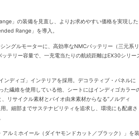
xtended Range」の装備を見直し、よりお求めやすい価格を実現した
xtended Range」を導入。
駆動のシングルモーターに、高効率なNMCバッテリー（三元系
のバッテリー容量で、一充電当たりの航続距離はEX30シリー
「インディゴ」インテリアを採用。デコラティブ・パネルに
った繊維を使用している他、シートにはインディゴカラー
と、リサイクル素材とバイオ由来素材からなる“ノルディ
採用。細部までサステナビリティを追求し、環境にも配慮さ
。
ロ・アルミホイール（ダイヤモンドカット／ブラック）」を