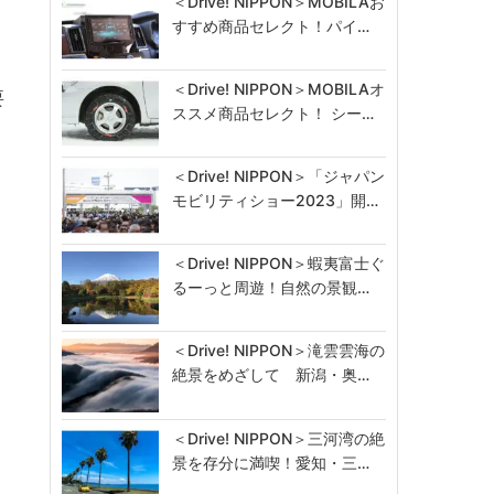
＜Drive! NIPPON＞MOBILAお
すすめ商品セレクト！パイ…
、
＜Drive! NIPPON＞MOBILAオ
要
ススメ商品セレクト！ シー…
＜Drive! NIPPON＞「ジャパン
モビリティショー2023」開…
＜Drive! NIPPON＞蝦夷富士ぐ
ス
るーっと周遊！自然の景観…
＜Drive! NIPPON＞滝雲雲海の
絶景をめざして 新潟・奥…
＜Drive! NIPPON＞三河湾の絶
景を存分に満喫！愛知・三…