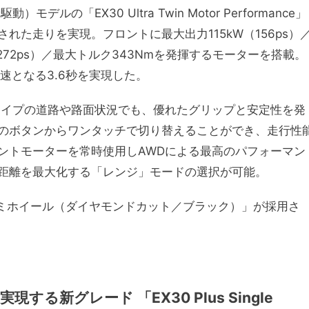
の「EX30 Ultra Twin Motor Performance」
た走りを実現。フロントに最大出力115kW（156ps）
272ps）／最大トルク343Nmを発揮するモーターを搭載。
最速となる3.6秒を実現した。
タイプの道路や路面状況でも、優れたグリップと安定性を発
のボタンからワンタッチで切り替えることができ、走行性
ントモーターを常時使用しAWDによる最高のパフォーマン
距離を最大化する「レンジ」モードの選択が可能。
ルミホイール（ダイヤモンドカット／ブラック）」が採用さ
る新グレード 「EX30 Plus Single