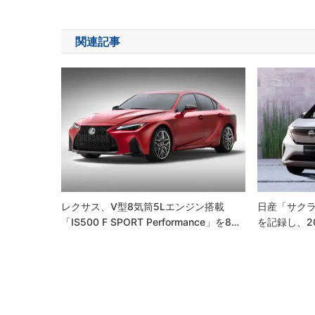
稿
ナ
関連記事
ビ
ゲ
ー
シ
ョ
ン
レクサス、V型8気筒5Lエンジン搭載
日産「サクラ
「IS500 F SPORT Performance」を8…
を記録し、2