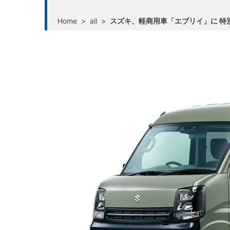
Home
>
all
>
スズキ、軽商用車「エブリイ」に 特別