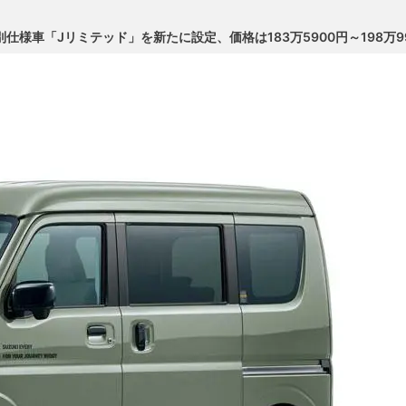
仕様車「Jリミテッド」を新たに設定、価格は183万5900円～198万9