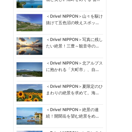
＜Drive! NIPPON＞山々を駆け
抜けて五色沼の映えスポッ…
＜Drive! NIPPON＞写真に残し
たい絶景！三豊～観音寺の…
＜Drive! NIPPON＞北アルプス
に抱かれる「大町市」、自…
＜Drive! NIPPON＞夏限定のひ
まわりの絶景を求めて。海…
＜Drive! NIPPON＞絶景の連
続！開聞岳を望む絶景をめ…