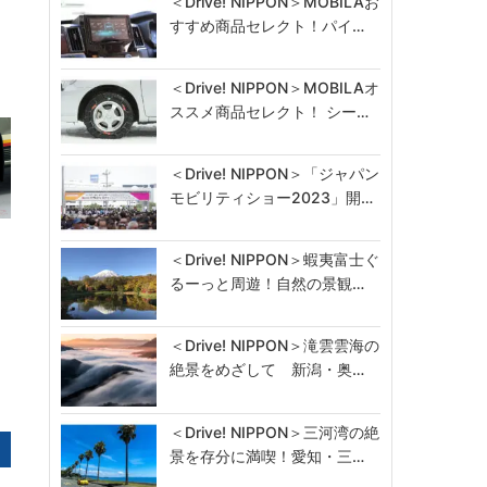
＜Drive! NIPPON＞MOBILAお
すすめ商品セレクト！パイ…
＜Drive! NIPPON＞MOBILAオ
ススメ商品セレクト！ シー…
＜Drive! NIPPON＞「ジャパン
モビリティショー2023」開…
＜Drive! NIPPON＞蝦夷富士ぐ
るーっと周遊！自然の景観…
＜Drive! NIPPON＞滝雲雲海の
絶景をめざして 新潟・奥…
＜Drive! NIPPON＞三河湾の絶
景を存分に満喫！愛知・三…