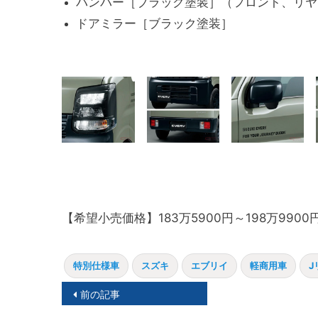
バンパー［ブラック塗装］（フロント、リヤ
ドアミラー［ブラック塗装］
【希望小売価格】183万5900円～198万9900
特別仕様車
スズキ
エブリイ
軽商用車
J
投
前の記事