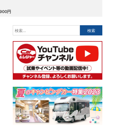
900円
検
索: