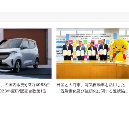
」の国内販売が3万4083台
日産と大府市、電気自動車を活用した
023年度EV販売台数第1位…
「脱炭素化及び強靭化に関する連携協…