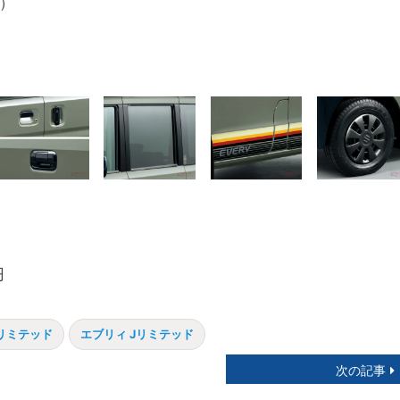
）
円
リミテッド
エブリィ Jリミテッド
次の記事