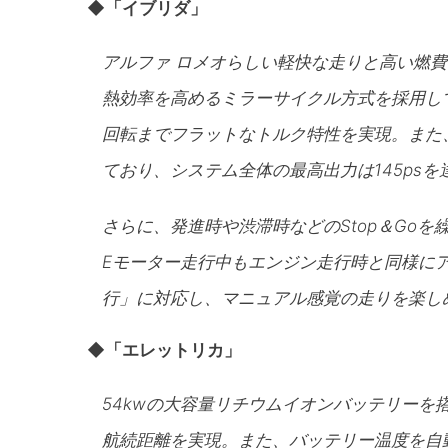
◆「イブリダ」
アルファ ロメオらしい軽快な走りと高い燃
熱効率を高めるミラーサイクル方式を採用し
回転までフラットなトルク特性を実現。また
ており、システム全体の最高出力は145psを
さらに、発進時や渋滞時などのStop＆Go
Eモーター走行中もエンジン走行時と同様に
行」に対応し、マニュアル感覚の走りを楽し
◆「エレットリカ」
54kwの大容量リチウムイオンバッテリーを搭
航続距離を実現。また、バッテリー温度を自