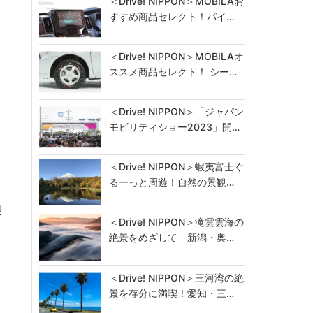
＜Drive! NIPPON＞MOBILAお
すすめ商品セレクト！パイ…
＜Drive! NIPPON＞MOBILAオ
ススメ商品セレクト！ シー…
＜Drive! NIPPON＞「ジャパン
モビリティショー2023」開…
＜Drive! NIPPON＞蝦夷富士ぐ
るーっと周遊！自然の景観…
限
＜Drive! NIPPON＞滝雲雲海の
絶景をめざして 新潟・奥…
＜Drive! NIPPON＞三河湾の絶
景を存分に満喫！愛知・三…