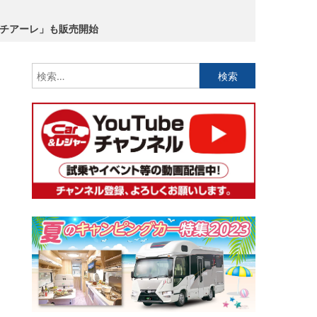
ペチアーレ」も販売開始
検
索: