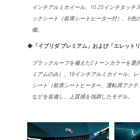
インチアルミホイール、10.25インチタッチ
ックシート（前席シートヒーター付）、8色
備。
◆「イブリダ プレミアム」および「エレットリ
ブラックルーフを備えた2トーンカラーを選
ミアムのみ）、18インチアルミホイール、
シート（前席シートヒーター、運転席アクテ
などを装備し、上質感を強調したモデル。