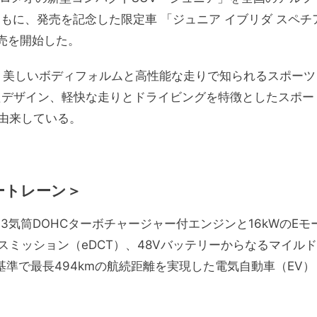
もに、発売を記念した限定車 「ジュニア イブリダ スペチ
売を開始した。
」は、美しいボディフォルムと高性能な走りで知られるスポーツ
たデザイン、軽快な走りとドライビングを特徴としたスポー
由来している。
ートレーン＞
3気筒DOHCターボチャージャー付エンジンと16kWのEモ
ミッション（eDCT）、48Vバッテリーからなるマイルド
基準で最長494kmの航続距離を実現した電気自動車（EV）