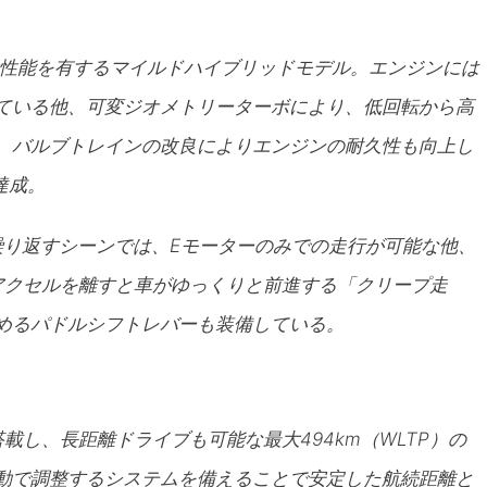
費性能を有するマイルドハイブリッドモデル。エンジンには
ている他、可変ジオメトリーターボにより、低回転から高
、バルブトレインの改良によりエンジンの耐久性も向上し
達成。
を繰り返すシーンでは、Eモーターのみでの走行が可能な他、
アクセルを離すと車がゆっくりと前進する「クリープ走
めるパドルシフトレバーも装備している。
載し、長距離ドライブも可能な最大494km（WLTP）の
動で調整するシステムを備えることで安定した航続距離と