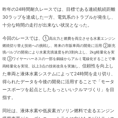
昨年の24時間耐久レースでは、目標である連続航続距離
30ラップを達成した一方、電気系のトラブルが発生し、
十分な時間の走行が出来ない状況となった。
今回のレースでは、①
高出力と燃費を両立させる水素エンジン
燃焼切り替え技術への挑戦し、将来の市販車両の開発に活用 ②新充
填バルブの開発により水素充填速度を約3割向上し、2kg軽量化を実
現 ③ワイヤーハーネスの一部を銅線からアルミ電線化することで車
信頼性を向上し
両軽量化を実現、以上3点の技術改良を実施し、
た車両と液体水素システムによって24時間を走り切り、
得られたデータを今後の開発に活用することで「モータ
ースポーツを起点としたもっといいクルマづくり」を目
指す。
同社は、液体水素や低炭素ガソリン燃料で走るエンジン