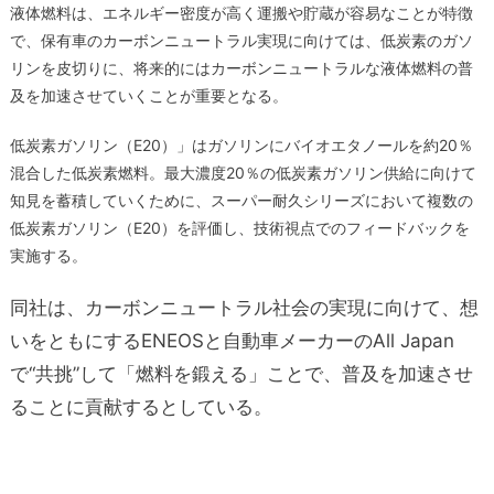
液体燃料は、エネルギー密度が高く運搬や貯蔵が容易なことが特徴
で、保有車のカーボンニュートラル実現に向けては、低炭素のガソ
リンを皮切りに、将来的にはカーボンニュートラルな液体燃料の普
及を加速させていくことが重要となる。
低炭素ガソリン（E20）」はガソリンにバイオエタノールを約20％
混合した低炭素燃料。最大濃度20％の低炭素ガソリン供給に向けて
知見を蓄積していくために、スーパー耐久シリーズにおいて複数の
低炭素ガソリン（E20）を評価し、技術視点でのフィードバックを
実施する。
同社は、カーボンニュートラル社会の実現に向けて、想
いをともにするENEOSと自動車メーカーのAll Japan
で“共挑”して「燃料を鍛える」ことで、普及を加速させ
ることに貢献するとしている。