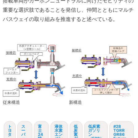
搭載車両がカーボンニュートラルに向けたモビリティの
重要な選択肢であることを発信し、仲間とともにマルチ
パスウェイの取り組みを推進すると述べている。
従来構造
新構造
ト
ス
富
液体
低
低炭素
#28
ヨ
ー
士
水素
炭
ガソリ
TGRR
タ
パ
24
エン
素
ン
GR86