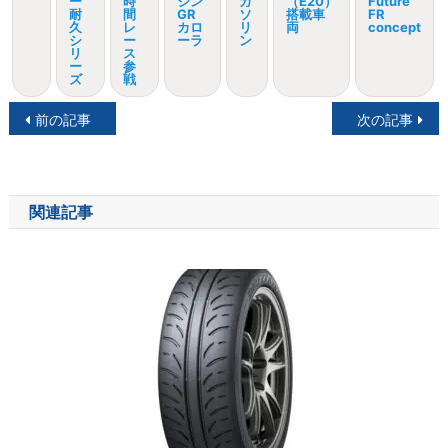
ー
時
ジン
ガ
（E20）
Future
耐
間
GR
ソ
搭載車
FR
久
レ
カロ
リ
両
concept
シ
ー
ーラ
ン
リ
ス
ー
参
ズ
戦
投
前の記事
次の記事
稿
ナ
関連記事
ビ
ゲ
ー
シ
ョ
ン