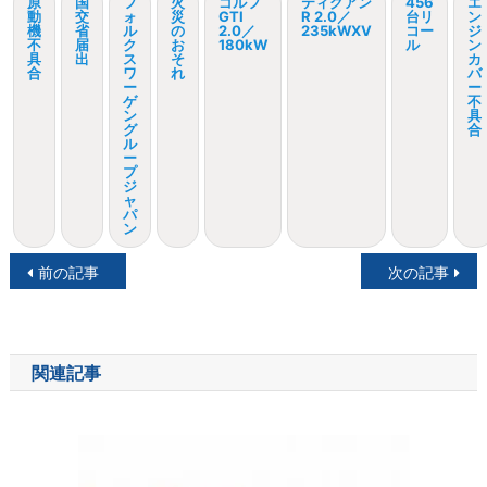
原
国
フ
火
ゴルフ
ティグアン
456
エ
動
交
ォ
災
GTI
R 2.0／
台リ
ン
機
省
ル
の
2.0／
235kWXV
コー
ジ
不
届
ク
お
180kW
ル
ン
具
出
ス
そ
カ
合
ワ
れ
バ
ー
ー
ゲ
不
ン
具
グ
合
ル
ー
プ
ジ
ャ
パ
ン
投
前の記事
次の記事
稿
ナ
関連記事
ビ
ゲ
ー