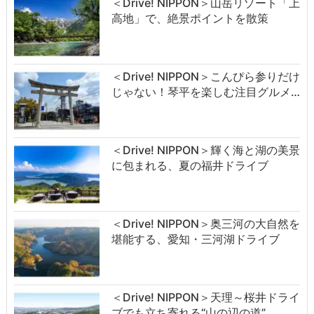
＜Drive! NIPPON＞山岳リゾート「上
高地」で、絶景ポイントを散策
＜Drive! NIPPON＞こんぴら参りだけ
じゃない！琴平を楽しむ注目グルメ…
＜Drive! NIPPON＞輝く海と湖の美景
に包まれる、夏の福井ドライブ
＜Drive! NIPPON＞奥三河の大自然を
堪能する、愛知・三河湖ドライブ
＜Drive! NIPPON＞天理～桜井ドライ
ブでも立ち寄れる“山の辺の道”