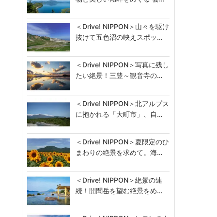
＜Drive! NIPPON＞山々を駆け
抜けて五色沼の映えスポッ…
＜Drive! NIPPON＞写真に残し
たい絶景！三豊～観音寺の…
＜Drive! NIPPON＞北アルプス
に抱かれる「大町市」、自…
＜Drive! NIPPON＞夏限定のひ
まわりの絶景を求めて。海…
＜Drive! NIPPON＞絶景の連
続！開聞岳を望む絶景をめ…