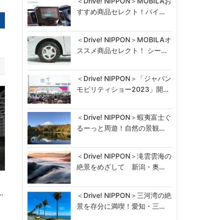
＜Drive! NIPPON＞MOBILAお
すすめ商品セレクト！パイ…
＜Drive! NIPPON＞MOBILAオ
ススメ商品セレクト！ シー…
＜Drive! NIPPON＞「ジャパン
モビリティショー2023」開…
＜Drive! NIPPON＞蝦夷富士ぐ
るーっと周遊！自然の景観…
＜Drive! NIPPON＞滝雲雲海の
絶景をめざして 新潟・奥…
ー
…
＜Drive! NIPPON＞三河湾の絶
景を存分に満喫！愛知・三…