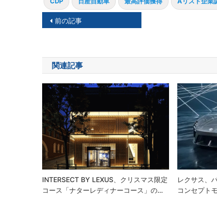
CDP
日産自動車
最高評価獲得
Aリスト企業
投
前の記事
稿
ナ
関連記事
ビ
ゲ
ー
シ
ョ
ン
INTERSECT BY LEXUS、クリスマス限定
レクサス、バ
コース「ナターレディナーコース」の…
コンセプトモデル