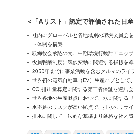
＜「Aリスト」認定で評価された日産
社内にグローバルと各地域別の環境委員会を
ト体制を構築
取締役会承認の元、中期環境行動計画ニッサ
役員報酬制度に気候変動に関連する指標を導
2050年までに事業活動を含むクルマのラ
世界初の電気自動車（EV）生産ハブとして、E
CO
排出量算定に関する第三者保証を連結会
2
世界各地の生産拠点において、水に関するリ
水不足のリスクが高い拠点で、排水のリサイ
排水に関して、法的な基準より厳格な社内管