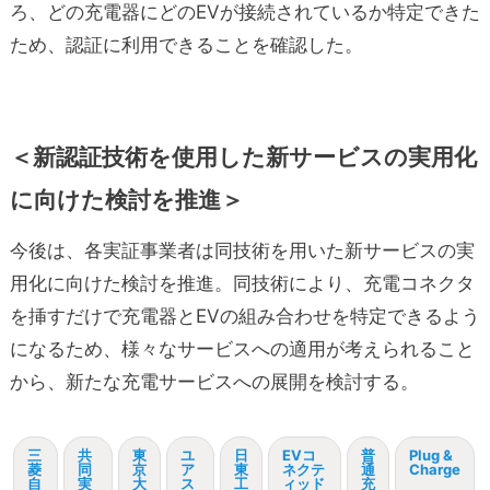
ろ、どの充電器にどのEVが接続されているか特定できた
ため、認証に利用できることを確認した。
＜新認証技術を使用した新サービスの実用化
に向けた検討を推進＞
今後は、各実証事業者は同技術を用いた新サービスの実
用化に向けた検討を推進。同技術により、充電コネクタ
を挿すだけで充電器とEVの組み合わせを特定できるよう
になるため、様々なサービスへの適用が考えられること
から、新たな充電サービスへの展開を検討する。
三
共
東
ユ
日
EVコ
普
Plug &
菱
同
京
ア
東
ネクテ
通
Charge
自
実
大
ス
工
ィッド
充