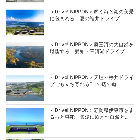
＜Drive! NIPPON＞輝く海と湖の美景
に包まれる、夏の福井ドライブ
＜Drive! NIPPON＞奥三河の大自然を
堪能する、愛知・三河湖ドライブ
＜Drive! NIPPON＞天理～桜井ドライ
ブでも立ち寄れる“山の辺の道”
＜Drive! NIPPON＞静岡県伊東市をま
るっと堪能！名湯に癒され自然と…