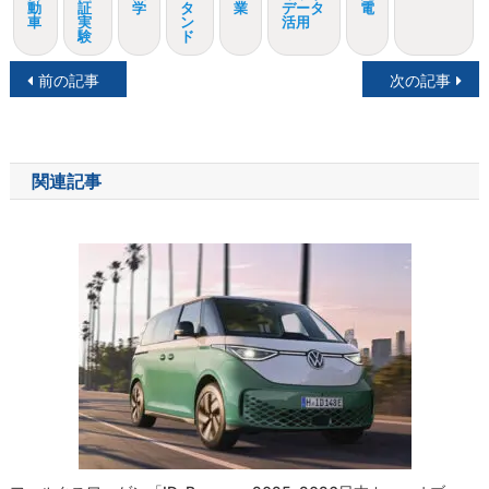
動
証
学
タ
業
データ
電
車
実
ン
活用
験
ド
投
前の記事
次の記事
稿
ナ
関連記事
ビ
ゲ
ー
シ
ョ
ン