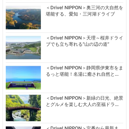
＜Drive! NIPPON＞奥三河の大自然を
堪能する、愛知・三河湖ドライブ
＜Drive! NIPPON＞天理～桜井ドライ
ブでも立ち寄れる“山の辺の道”
＜Drive! NIPPON＞静岡県伊東市をま
るっと堪能！名湯に癒され自然と…
＜Drive! NIPPON＞新緑の日光、絶景
とグルメを楽しむ大人の至福ドラ…
＜Drive! NIPPON＞定番から最新ま