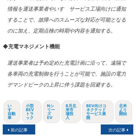
情報を運送事業者やいすゞサービス工場向けに通知
することで、故障へのスムーズな対応が可能となる
のに加え、定期点検の時期や内容を通知する。
◆充電マネジメント機能
運送事業者は予め定めた充電計画に沿って、遠隔で
各車両の充電制御を行うことが可能で、施設の電力
デマンドピークの上昇に伴う課題を回避する。
い
小型
Nシ
8月北
BEV向けコ
北米
すゞ
BEV
リー
米市
ネクテッド
より
自動
トラ
ズ
場投
サービス展
開始
車
ック
EV
入
開
投
前の記事
次の記事