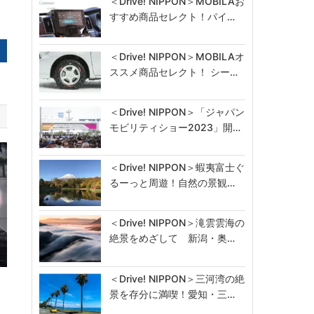
＜Drive! NIPPON＞MOBILAお
すすめ商品セレクト！パイ…
＜Drive! NIPPON＞MOBILAオ
ススメ商品セレクト！ シー…
＜Drive! NIPPON＞「ジャパン
モビリティショー2023」開…
＜Drive! NIPPON＞蝦夷富士ぐ
るーっと周遊！自然の景観…
＜Drive! NIPPON＞滝雲雲海の
絶景をめざして 新潟・奥…
＜Drive! NIPPON＞三河湾の絶
第
景を存分に満喫！愛知・三…