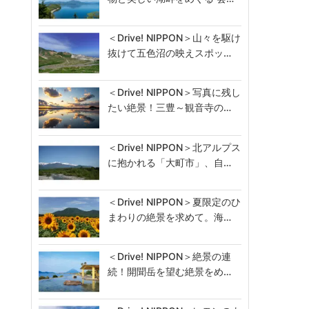
＜Drive! NIPPON＞山々を駆け
抜けて五色沼の映えスポッ…
＜Drive! NIPPON＞写真に残し
たい絶景！三豊～観音寺の…
＜Drive! NIPPON＞北アルプス
に抱かれる「大町市」、自…
＜Drive! NIPPON＞夏限定のひ
まわりの絶景を求めて。海…
＜Drive! NIPPON＞絶景の連
続！開聞岳を望む絶景をめ…