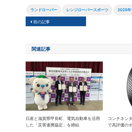
ランドローバー
レンジローバースポーツ
2025
投
前の記事
稿
ナ
関連記事
ビ
ゲ
ー
シ
ョ
ン
日産と滋賀県甲良町、電気自動車を活用
コンチネン
した「災害連携協定」を締結
で高評価の