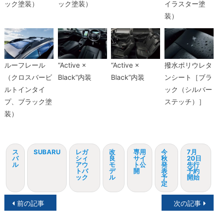
ック塗装）
ック塗装）
イラスター塗
装）
ルーフレール
“Active ×
“Active ×
撥水ポリウレタ
（クロスバービ
Black”内装
Black”内装
ンシート［ブラ
ルトインタイ
ック（シルバー
プ、ブラック塗
ステッチ）］
装）
ス
SUBARU
レガ
改
専用
今
7月
バ
シィ
良
サイ
秋
20日
ル
アウ
モ
ト公
発
先行
トバ
デ
開
表
予約
ック
ル
予
開始
定
投
前の記事
次の記事