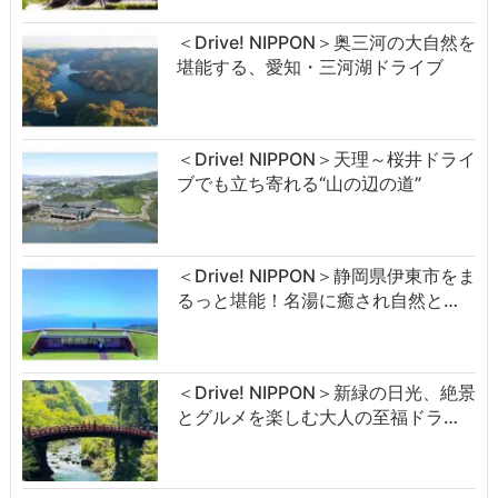
＜Drive! NIPPON＞奥三河の大自然を
堪能する、愛知・三河湖ドライブ
＜Drive! NIPPON＞天理～桜井ドライ
ブでも立ち寄れる“山の辺の道”
＜Drive! NIPPON＞静岡県伊東市をま
るっと堪能！名湯に癒され自然と…
＜Drive! NIPPON＞新緑の日光、絶景
とグルメを楽しむ大人の至福ドラ…