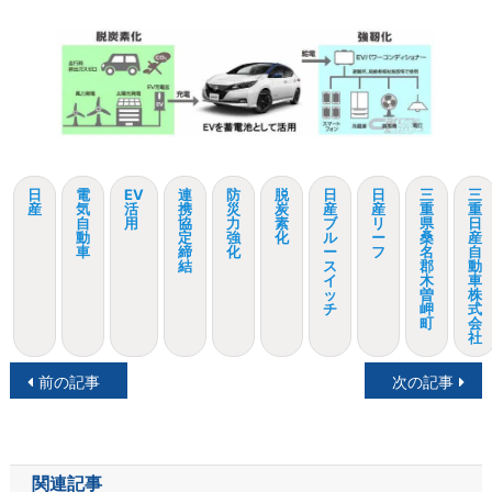
日
電
EV
連
防
脱
日
日
三
三
産
気
活
携
災
炭
産
産
重
重
自
用
協
力
素
ブ
リ
県
日
動
定
強
化
ル
ー
桑
産
車
締
化
ー
フ
名
自
結
ス
郡
動
イ
木
車
ッ
曽
株
チ
岬
式
町
会
社
投
前の記事
次の記事
稿
ナ
関連記事