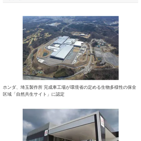
ビ
ゲ
ー
シ
ョ
ン
ホンダ、埼玉製作所 完成車工場が環境省の定める生物多様性の保全
区域「自然共生サイト」に認定