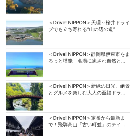
＜Drive! NIPPON＞天理～桜井ドライ
ブでも立ち寄れる“山の辺の道”
＜Drive! NIPPON＞静岡県伊東市をま
るっと堪能！名湯に癒され自然と…
＜Drive! NIPPON＞新緑の日光、絶景
とグルメを楽しむ大人の至福ドラ…
＜Drive! NIPPON＞定番から最新ま
で！飛騨高山「古い町並」のテイ…