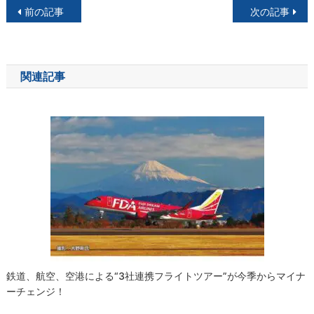
投
前の記事
次の記事
稿
ナ
関連記事
ビ
ゲ
ー
シ
ョ
ン
鉄道、航空、空港による“3社連携フライトツアー”が今季からマイナ
ーチェンジ！