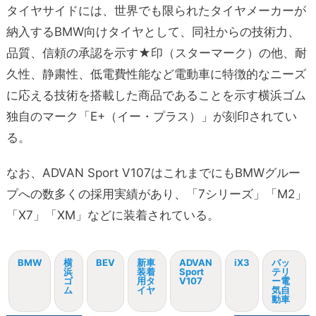
タイヤサイドには、世界でも限られたタイヤメーカーが
納入するBMW向けタイヤとして、同社からの技術力、
品質、信頼の承認を示す★印（スターマーク）の他、耐
久性、静粛性、低電費性能など電動車に特徴的なニーズ
に応える技術を搭載した商品であることを示す横浜ゴム
独自のマーク「E+（イー・プラス）」が刻印されてい
る。
なお、ADVAN Sport V107はこれまでにもBMWグルー
プへの数多くの採用実績があり、「7シリーズ」「M2」
「X7」「XM」などに装着されている。
BMW
横
BEV
新車
ADVAN
iX3
バッ
浜
装着
Sport
テリ
ゴ
用タ
V107
ー電
ム
イヤ
気自
動車