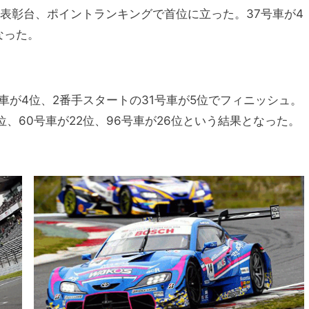
表彰台、ポイントランキングで首位に立った。37号車が4
なった。
号車が4位、2番手スタートの31号車が5位でフィニッシュ。
21位、60号車が22位、96号車が26位という結果となった。