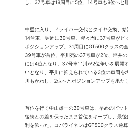
し、37号車は18周目に5位、14号車も8位へ
中盤に入り、ドライバー交代とタイヤ交換、給
14号車、翌周に39号車、翌々周に37号車が
ポジションアップ。31周目にGT500クラス
39号車が首位、平川亮の37号車が2位、坪井の
には4位となり、37号車平川が2位争いを展開
いとなり、平川に抑えられている3位の車両を坪
川もかわし、2位へとポジションアップを果た
首位を行く中山雄一の39号車は、早めのピッ
後続との差を保ったまま首位をキープし、最後
利を飾った。コバライネンはGT500クラス通