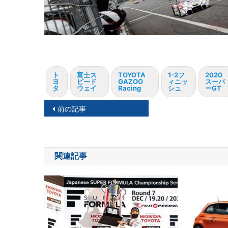
ト
富士ス
TOYOTA
1-2フ
2020
ヨ
ピード
GAZOO
ィニッ
スーパ
タ
ウェイ
Racing
シュ
ーGT
投
前の記事
稿
ナ
関連記事
ビ
ゲ
ー
シ