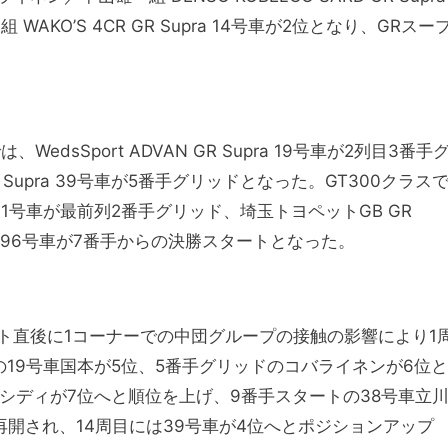
KO’S 4CR GR Supra 14号車が2位となり、GRスー
。
edsSport ADVAN GR Supra 19号車が2列目3番手
GR Supra 39号車が5番手グリッドとなった。GT300クラス
pr GT 31号車が最前列2番手グリッド、埼玉トヨペットGB GR
 F GT3 96号車が7番手からの決勝スタートとなった。
ート直後に1コーナーでの中団グループの接触の影響により1
19号車国本が5位、5番手グリッドのコバライネンが6位と
ャシディが7位へと順位を上げ、9番手スタートの38号車立
再開され、14周目には39号車が4位へとポジションアップ