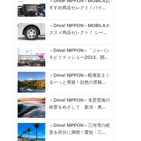
＜Drive! NIPPON＞MOBILAお
すすめ商品セレクト！パイ…
＜Drive! NIPPON＞MOBILAオ
ススメ商品セレクト！ シー…
＜Drive! NIPPON＞「ジャパン
モビリティショー2023」開…
＜Drive! NIPPON＞蝦夷富士ぐ
るーっと周遊！自然の景観…
＜Drive! NIPPON＞滝雲雲海の
絶景をめざして 新潟・奥…
＜Drive! NIPPON＞三河湾の絶
景を存分に満喫！愛知・三…