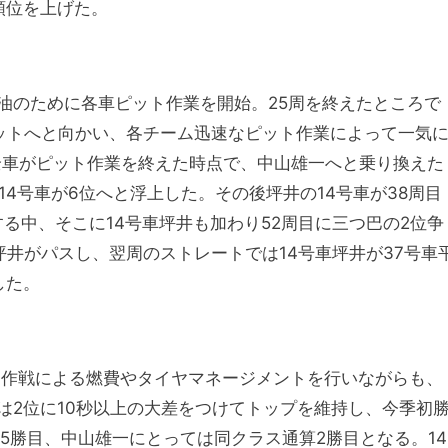
と順位を上げた。
油のために各車ピット作業を開始。25周を終えたところで
ピットへと向かい、各チーム迅速なピット作業によって一気
の全車がピット作業を終えた時点で、中山雄一へと乗り換えた
14号車が6位へと浮上した。その後坪井の14号車が38周目
する中、そこに14号車坪井も加わり52周目に三つ巴の2位争
井がパスし、翌周のストレートでは14号車坪井が37号車
した。
ト作戦による燃費やタイヤマネージメントを行いながらも、
は2位に10秒以上の大差をつけてトップを維持し、今季初
算5勝目、中山雄一にとっては同クラス通算2勝目となる。14