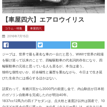
【車屋四六】エアロウイリス
コラム・特集
車屋四六
2016年7月15日
ジープは、世界で最も著名な車の一台だと思う。WWⅡで世界の戦場
を駆け巡って以来のことで、四輪駆動車の代名詞的存在になり、四
輪駆動車の元祖と思っている人も居るが、本当は違う。
独特な個性せいか、紆余極性と遍歴を重ねながら、今日まで生き延
びた生命力には感心するほかはない。
話変わって、有栖川宮から2000円の前渡し金で、内山駒吉が日本初
のガソリン自動車を完成したのが明治40年。
1837cc12馬力の四ドアセダンは、点火栓と速度計以外は国産で、10
台ほどが名士の手に渡った。その名｛タクリー号｝は、ガタクリ走