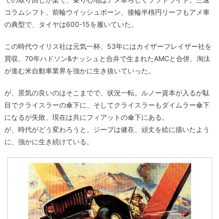
コラムシフト、前輪ウイッシュボーン、後輪半楕円リーフもアメ車
の典型で、タイヤは600-15を履いていた。
この時代ウイリス社は元気一杯、53年にはカイザーフレイザー社を
買収、70年ハドソン&ナッシュと合弁で生まれたAMCと合併、淘汰
が進む米自動車業界を強かに生き抜いていった。
が、景気の良いのはそこまでで、状況一転。ルノー資本が入るが駄
目でクライスラーの傘下に、そしてクライスラーもダイムラー傘下
になるが失敗、現在は共にフィアットの傘下にある。
が、時代がどう変わろうと、ジープは健在、頑丈を絵に描いたよう
に、強かに生き続けている。