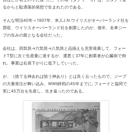
るからと駄洒落的発想で生まれたのである。
そんな明治40年＝1907年、米人J.N.ウイリスがオーバーランド社を
買収、ウイリスオーバーランド社を創業したのが、後年、名車ジー
プの生みの親となる会社だった。
会社は、四気筒→六気筒→八気筒と品揃えも充実発展して、フォー
ドT型に次ぐ生産量に達するが、運悪く37年に創業者が心臓病で倒
れ、事業は右肩下がりに低下していった。
が、｛捨てる神あれば拾う神あり｝とは良く云ったもので、ジープ
の大量発注が舞い込み、WWⅡ終戦の45年までに､フォードと協同で
実に45万台を生産し、生き返ったのである。