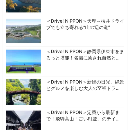
＜Drive! NIPPON＞天理～桜井ドライ
ブでも立ち寄れる“山の辺の道”
＜Drive! NIPPON＞静岡県伊東市をま
るっと堪能！名湯に癒され自然と…
＜Drive! NIPPON＞新緑の日光、絶景
とグルメを楽しむ大人の至福ドラ…
＜Drive! NIPPON＞定番から最新ま
で！飛騨高山「古い町並」のテイ…