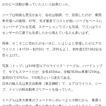
のロビー活動が勝っていたという結果だった。
ジープは戦後も受注があり、会社は順調。で、目指したのが、乗用
車市場への復帰。47年、先ず量産でコストが低いジープをベースに
コンバーチブルを完成、ステーションワゴンも完成。ワゴンはライ
センサーの三菱でも生産したから憶えている人も多いはず。
両車、そこそこに売れたのをバネに、いよいよと登場したがエアロ
ウイリス（＄1731～$2150）で、評判もよく、初年度3万1362台を
売り上げた。
写真（トップ）は54年型エアロウイリス・イーグル。ハードトップ
で、今でもスマートだが、全長4594㎜、全幅1829㎜車重1219kg。
直四SVで3707cc、115馬力という諸元である。
日本の輸入元は東京自動車（東京麹町）で、エアロウイリス、ジー
プ、ドイツの軽自動車ゴリアートを扱っていた。
イーグルは米大衆車のフォードやシボレーより小柄だから、裏通り
での取り回しが楽で、乗り心地はアメ車らしくソフトライド。三速