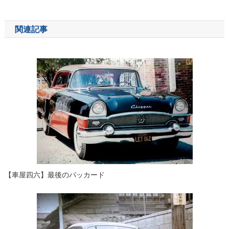
稿
ナ
関連記事
ビ
ゲ
ー
シ
ョ
ン
【車屋四六】最後のパッカード