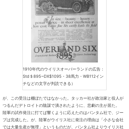
1910年代のウイリスオーバーランドの広告：
Std＄895~DX$1095・38馬力・WB112イン
チなどの文字が判読できる）
が、この受注は棚ぼたではなかった。タッカー社が政治家と役人が
つるんだデトロイトの陰謀で潰されたように、悲劇の主が居た。
陸軍の試作発注に打てば響くように応えたのはバンタム社で、ジー
プは完成した。が、陸軍がウイリス社に発注の理由は「小さな会社
では大量生産が無理」というものだが、バンタム社よりウイリス社