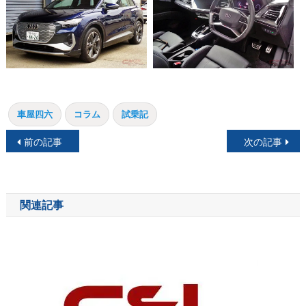
車屋四六
コラム
試乗記
投
前の記事
次の記事
稿
ナ
関連記事
ビ
ゲ
ー
シ