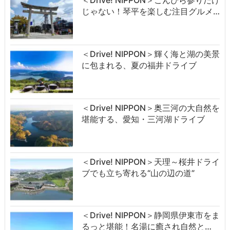
＜Drive! NIPPON＞こんぴら参りだけ
じゃない！琴平を楽しむ注目グルメ…
＜Drive! NIPPON＞輝く海と湖の美景
に包まれる、夏の福井ドライブ
＜Drive! NIPPON＞奥三河の大自然を
堪能する、愛知・三河湖ドライブ
＜Drive! NIPPON＞天理～桜井ドライ
ブでも立ち寄れる“山の辺の道”
＜Drive! NIPPON＞静岡県伊東市をま
るっと堪能！名湯に癒され自然と…