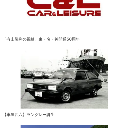
ョ
ン
「有山勝利の視軸」東・名・神開通50周年
【車屋四六】ラングレー誕生