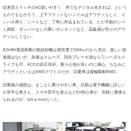
従来型スイッチのAC扱いやすく、何でもデジタル化すれば、という
ものでもなかろう。上下フラットなハンドルはアウディらしく、イ
ンパネ周り、シートなど、丁寧に作込まれている。ただ手動のシー
ト調節、ダンパーなしの重いボンネットなど、高級感が売りのアウ
ディらしくない。
82kWh電池搭載の航続距離は満充電で594㎞だから充分。激しい加
速感はないが、加速はスムーズ。回生ブレーキ強ならワンペダルド
ライブも可。ACCの反応良好。乗り心地が良いのに感心。ちなみに
アウディといえば4WDクワトロだが、試乗車は後輪駆動RWD。
試乗後の感想は、まことに乗りやすい車。旦那は電子機械に詳しい
が苦手な奥さん、スマホ苦手な老人などEV初心者が、気軽に乗換え
られるのが、Q4 e-tronだった。