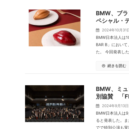
BMW、ブラ
ペシャル・
2024年10月31
BMW日本法人は10
BAR B」にお
た。 今回発表したス
続きを読む
BMW、ミ
別協賛 「F
2024年9月13日
BMW日本法人は
ると発表した。また
でで特別公演も実施