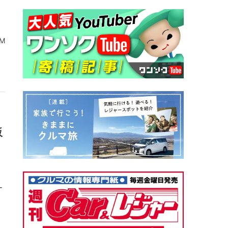
M
販
ー