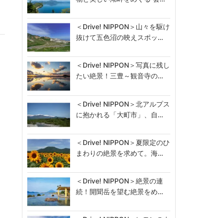
＜Drive! NIPPON＞山々を駆け
抜けて五色沼の映えスポッ…
＜Drive! NIPPON＞写真に残し
たい絶景！三豊～観音寺の…
＜Drive! NIPPON＞北アルプス
に抱かれる「大町市」、自…
＜Drive! NIPPON＞夏限定のひ
まわりの絶景を求めて。海…
＜Drive! NIPPON＞絶景の連
続！開聞岳を望む絶景をめ…