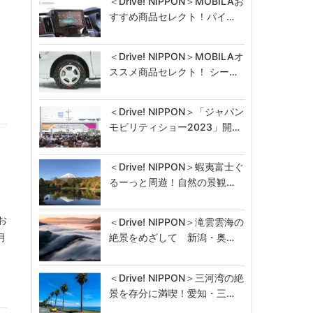
＜Drive! NIPPON＞MOBILAお
すすめ商品セレクト！パイ…
＜Drive! NIPPON＞MOBILAオ
ススメ商品セレクト！ シー…
＜Drive! NIPPON＞「ジャパン
モビリティショー2023」開…
」
＜Drive! NIPPON＞蝦夷富士ぐ
るーっと周遊！自然の景観…
お
＜Drive! NIPPON＞滝雲雲海の
月
絶景をめざして 新潟・奥…
＜Drive! NIPPON＞三河湾の絶
景を存分に満喫！愛知・三…