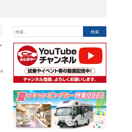
検
索:
ナ
y
、