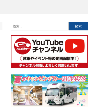
検
索:
」
n