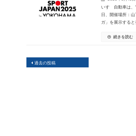
いすゞ自動車は、“J
日、開催場所：山
ガ」を展示すると発
続きを読む
投
過去の投稿
稿
ナ
ビ
ゲ
ー
シ