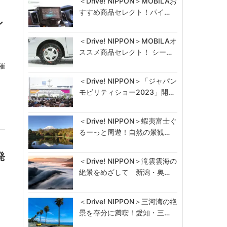
＜Drive! NIPPON＞MOBILAお
すすめ商品セレクト！パイ…
ン
＜Drive! NIPPON＞MOBILAオ
ススメ商品セレクト！ シー…
催
初
＜Drive! NIPPON＞「ジャパン
モビリティショー2023」開…
＜Drive! NIPPON＞蝦夷富士ぐ
るーっと周遊！自然の景観…
発
＜Drive! NIPPON＞滝雲雲海の
絶景をめざして 新潟・奥…
＜Drive! NIPPON＞三河湾の絶
景を存分に満喫！愛知・三…