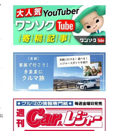
ど
寿
ス
り
似