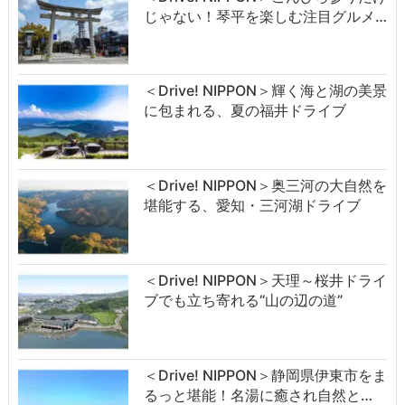
じゃない！琴平を楽しむ注目グルメ…
＜Drive! NIPPON＞輝く海と湖の美景
に包まれる、夏の福井ドライブ
＜Drive! NIPPON＞奥三河の大自然を
堪能する、愛知・三河湖ドライブ
＜Drive! NIPPON＞天理～桜井ドライ
ブでも立ち寄れる“山の辺の道”
＜Drive! NIPPON＞静岡県伊東市をま
るっと堪能！名湯に癒され自然と…