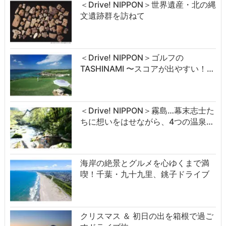
＜Drive! NIPPON＞世界遺産・北の縄
文遺跡群を訪ねて
＜Drive! NIPPON＞ゴルフの
TASHINAMI 〜スコアが出やすい！…
＜Drive! NIPPON＞霧島…幕末志士た
ちに想いをはせながら、4つの温泉…
海岸の絶景とグルメを心ゆくまで満
喫！千葉・九十九里、銚子ドライブ
クリスマス ＆ 初日の出を箱根で過ご