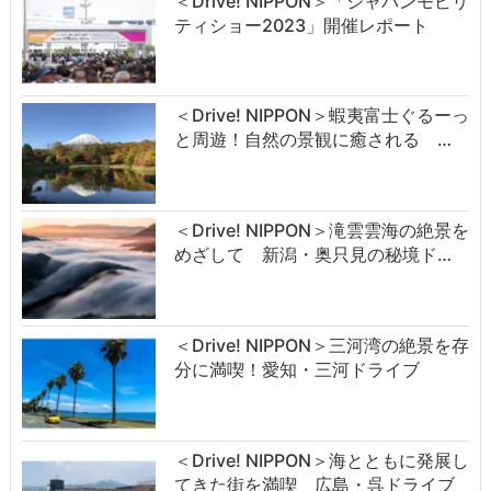
＜Drive! NIPPON＞「ジャパンモビリ
ティショー2023」開催レポート
＜Drive! NIPPON＞蝦夷富士ぐるーっ
と周遊！自然の景観に癒される …
＜Drive! NIPPON＞滝雲雲海の絶景を
めざして 新潟・奥只見の秘境ド…
＜Drive! NIPPON＞三河湾の絶景を存
分に満喫！愛知・三河ドライブ
＜Drive! NIPPON＞海とともに発展し
てきた街を満喫 広島・呉ドライブ