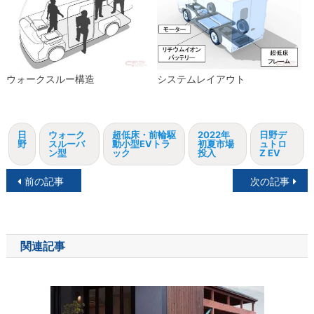
ウォークスルー構造
システムレイアウト
日
ウォーク
超低床・前輪駆
2022年
日野デ
野
スルーバ
動小型EVトラ
初夏市場
ュトロ
ン型
ック
投入
Z EV
投
前の記事
次の記事
稿
ナ
関連記事
ビ
ゲ