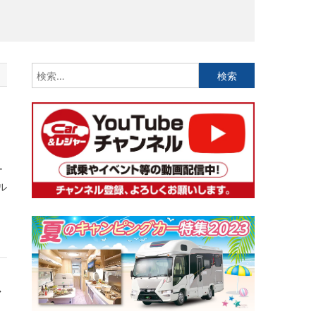
検
索:
ー
ル
ア