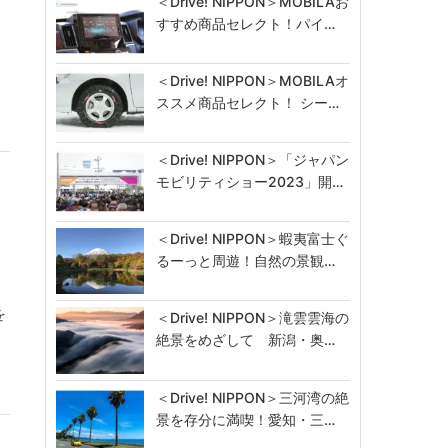
＜Drive! NIPPON＞MOBILAお
すすめ商品セレクト！パイ…
ン
＜Drive! NIPPON＞MOBILAオ
ススメ商品セレクト！ シー…
＜Drive! NIPPON＞「ジャパン
モビリティショー2023」開…
＜Drive! NIPPON＞蝦夷富士ぐ
るーっと周遊！自然の景観…
を
＜Drive! NIPPON＞滝雲雲海の
絶景をめざして 新潟・奥…
＜Drive! NIPPON＞三河湾の絶
景を存分に満喫！愛知・三…