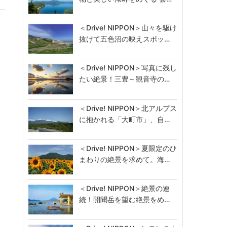
＜Drive! NIPPON＞山々を駆け
抜けて五色沼の映えスポッ…
＜Drive! NIPPON＞写真に残し
たい絶景！三豊～観音寺の…
＜Drive! NIPPON＞北アルプス
に抱かれる「大町市」、自…
＜Drive! NIPPON＞夏限定のひ
まわりの絶景を求めて。海…
＜Drive! NIPPON＞絶景の連
続！開聞岳を望む絶景をめ…