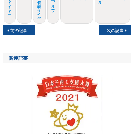
ド
装
ゴ
3
イ
着
ル
ヤ
タ
フ
ー
イ
ヤ
投
前の記事
次の記事
稿
ナ
関連記事
ビ
ゲ
ー
シ
ョ
ン