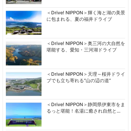
＜Drive! NIPPON＞輝く海と湖の美景
に包まれる、夏の福井ドライブ
＜Drive! NIPPON＞奥三河の大自然を
堪能する、愛知・三河湖ドライブ
＜Drive! NIPPON＞天理～桜井ドライ
ブでも立ち寄れる“山の辺の道”
＜Drive! NIPPON＞静岡県伊東市をま
るっと堪能！名湯に癒され自然と…