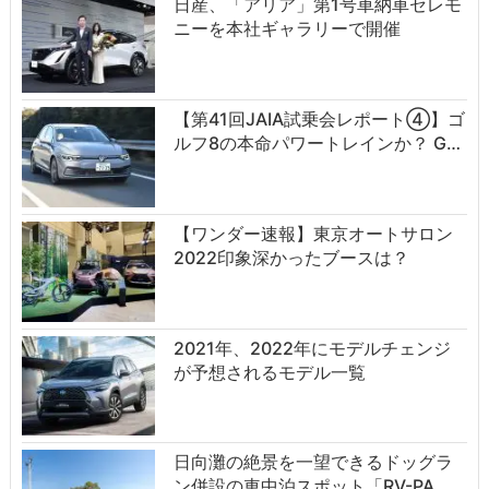
日産、「アリア」第1号車納車セレモ
ニーを本社ギャラリーで開催
【第41回JAIA試乗会レポート④】ゴ
ルフ8の本命パワートレインか？ G…
【ワンダー速報】東京オートサロン
2022印象深かったブースは？
2021年、2022年にモデルチェンジ
が予想されるモデル一覧
日向灘の絶景を一望できるドッグラ
ン併設の車中泊スポット「RV-PA…