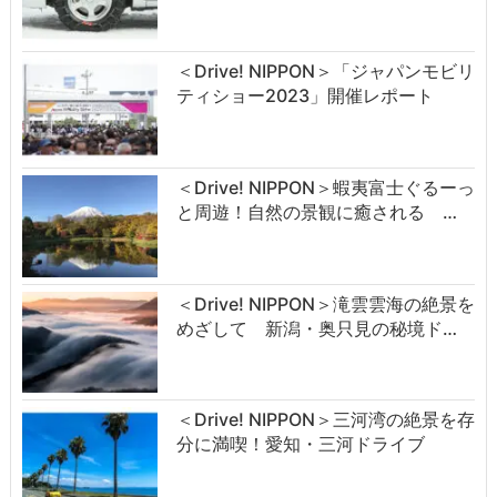
＜Drive! NIPPON＞「ジャパンモビリ
ティショー2023」開催レポート
＜Drive! NIPPON＞蝦夷富士ぐるーっ
と周遊！自然の景観に癒される …
＜Drive! NIPPON＞滝雲雲海の絶景を
めざして 新潟・奥只見の秘境ド…
＜Drive! NIPPON＞三河湾の絶景を存
分に満喫！愛知・三河ドライブ