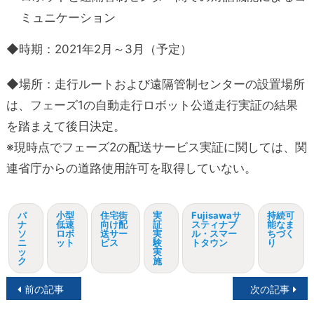
ミュニケーション
◆時期：2021年2月～3月（予定）
◆場所：走行ルートおよび遠隔管制センターの設置場所
は、フェーズ1の自動走行ロボット公道走行実証の結果
を踏まえて後日決定。
※現時点でフェーズ2の配送サービス実証に関しては、関
連省庁からの道路使用許可を取得していない。
パ
小型
住宅街
実
Fujisawaサ
持続可
ナ
低速
向け配
証
スティナブ
能なま
ソ
ロボ
送サー
実
ル・スマー
ちづく
ニ
ット
ビス
験
トタウン
り
ッ
実
ク
施
投
前の記事
次の記事