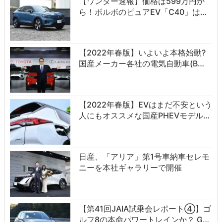
【ワンダー速報】価格は599万円か
ら！ボルボのピュアEV「C40」は…
【2022年春版】いよいよ本格始動?
国産メーカー各社の電気自動車(B…
【2022年春版】EVはまだ不安という
人にもオススメな国産PHEVモデル…
日産、「アリア」第1号車納車セレモ
ニーを本社ギャラリーで開催
【第41回JAIA試乗会レポート④】ゴ
ルフ8の本命パワートレインか？ G…