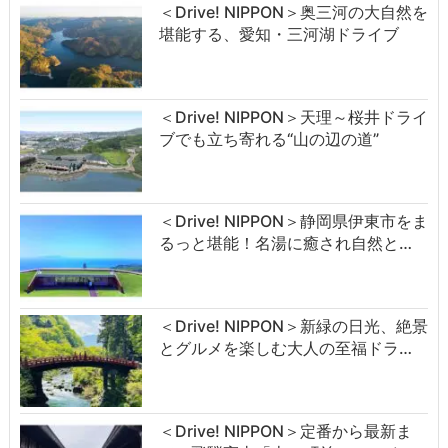
＜Drive! NIPPON＞奥三河の大自然を
堪能する、愛知・三河湖ドライブ
＜Drive! NIPPON＞天理～桜井ドライ
ブでも立ち寄れる“山の辺の道”
＜Drive! NIPPON＞静岡県伊東市をま
るっと堪能！名湯に癒され自然と…
＜Drive! NIPPON＞新緑の日光、絶景
とグルメを楽しむ大人の至福ドラ…
＜Drive! NIPPON＞定番から最新ま