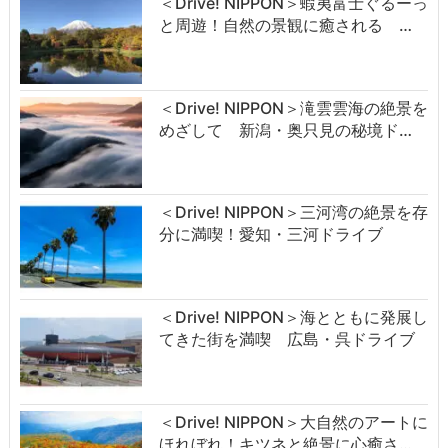
＜Drive! NIPPON＞蝦夷富士ぐるーっ
と周遊！自然の景観に癒される …
＜Drive! NIPPON＞滝雲雲海の絶景を
めざして 新潟・奥只見の秘境ド…
＜Drive! NIPPON＞三河湾の絶景を存
分に満喫！愛知・三河ドライブ
＜Drive! NIPPON＞海とともに発展し
てきた街を満喫 広島・呉ドライブ
＜Drive! NIPPON＞大自然のアートに
ほれぼれ！キツネと絶景に心癒さ…