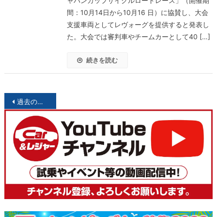
ャパンカップサイクルロードレース」（開催期
間：10月14日から10月16 日）に協賛し、大会
支援車両としてレヴォーグを提供すると発表し
た。大会では審判車やチームカーとして40 […]
続きを読む
投
過去の投稿
稿
ナ
ビ
ゲ
ー
シ