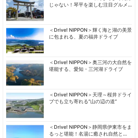
じゃない！琴平を楽しむ注目グルメ…
＜Drive! NIPPON＞輝く海と湖の美景
に包まれる、夏の福井ドライブ
＜Drive! NIPPON＞奥三河の大自然を
堪能する、愛知・三河湖ドライブ
＜Drive! NIPPON＞天理～桜井ドライ
ブでも立ち寄れる“山の辺の道”
＜Drive! NIPPON＞静岡県伊東市をま
るっと堪能！名湯に癒され自然と…