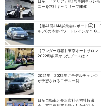
日産、「アリア」第1号車納車セレモ
ニーを本社ギャラリーで開催
【第41回JAIA試乗会レポート④】ゴ
ルフ8の本命パワートレインか？ G…
【ワンダー速報】東京オートサロン
2022印象深かったブースは？
2021年、2022年にモデルチェンジ
が予想されるモデル一覧
日産自動車と長浜市社会福祉協議
会、電気自動車を軸としたゼロカ…