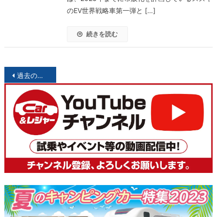
のEV世界戦略車第一弾と […]
続きを読む
投
過去の投稿
稿
ナ
ビ
ゲ
ー
シ
ョ