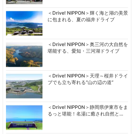
＜Drive! NIPPON＞輝く海と湖の美景
に包まれる、夏の福井ドライブ
＜Drive! NIPPON＞奥三河の大自然を
堪能する、愛知・三河湖ドライブ
＜Drive! NIPPON＞天理～桜井ドライ
ブでも立ち寄れる“山の辺の道”
＜Drive! NIPPON＞静岡県伊東市をま
るっと堪能！名湯に癒され自然と…