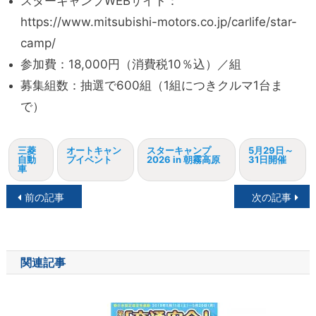
スターキャンプWEBサイト：
https://www.mitsubishi-motors.co.jp/carlife/star-
camp/
参加費：18,000円（消費税10％込）／組
募集組数：抽選で600組（1組につきクルマ1台ま
で）
三菱
オートキャン
スターキャンプ
5月29日～
自動
プイベント
2026 in 朝霧高原
31日開催
車
投
前の記事
次の記事
稿
ナ
関連記事
ビ
ゲ