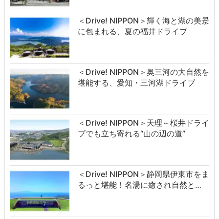
＜Drive! NIPPON＞輝く海と湖の美景
に包まれる、夏の福井ドライブ
＜Drive! NIPPON＞奥三河の大自然を
堪能する、愛知・三河湖ドライブ
＜Drive! NIPPON＞天理～桜井ドライ
ブでも立ち寄れる“山の辺の道”
＜Drive! NIPPON＞静岡県伊東市をま
るっと堪能！名湯に癒され自然と…