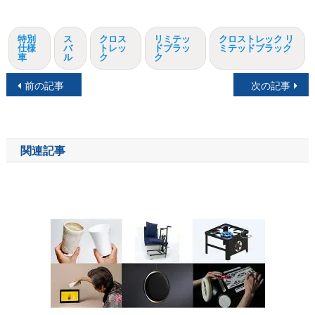
特別
ス
クロス
リミテッ
クロストレック リ
仕様
バ
トレッ
ドブラッ
ミテッドブラック
車
ル
ク
ク
投
前の記事
次の記事
稿
ナ
関連記事
ビ
ゲ
ー
シ
ョ
ン