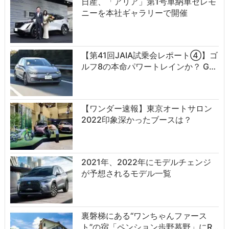
日産、「アリア」第1号車納車セレモ
ニーを本社ギャラリーで開催
【第41回JAIA試乗会レポート④】ゴ
ルフ8の本命パワートレインか？ G…
【ワンダー速報】東京オートサロン
2022印象深かったブースは？
2021年、2022年にモデルチェンジ
が予想されるモデル一覧
裏磐梯にある“ワンちゃんファース
ト”の宿「ペンション歩野慕野」にR…