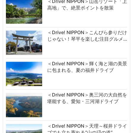
＜Drive! NIPPON＞山岳リゾート「上
高地」で、絶景ポイントを散策
＜Drive! NIPPON＞こんぴら参りだけ
じゃない！琴平を楽しむ注目グルメ…
＜Drive! NIPPON＞輝く海と湖の美景
に包まれる、夏の福井ドライブ
＜Drive! NIPPON＞奥三河の大自然を
堪能する、愛知・三河湖ドライブ
＜Drive! NIPPON＞天理～桜井ドライ
ブでも立ち寄れる“山の辺の道”