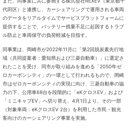
また、同事業に共に参画する株式会社REXEV（東京都千
代田区）と連携し、カーシェアリングで運用される車両
のデータをリアルタイムでサービスプラットフォームに
提供することで、バッテリー残量不足に起因するトラブ
ル防止と車両保守の負荷軽減を目指す。
同事業は、岡崎市が2022年11月に「第2回脱炭素先行地
域（共同提案者：愛知県および三菱自動車）」に選定さ
れたことを受け、同市が取り組みを進める「2050年ゼ
ロカーボンシティ」の一環として行われるもので、岡崎
市はゼロカーボンシティの実現に向け、三菱自動車の協
力の下、公用車68台を段階的に「eKクロスEV」および
「ミニキャブEV」へ切り替え、4月1日より、その一部
（対象車両：eKクロスEV 2台）を利用した市民・観光
客向けのカーシェアリング事業を実施。