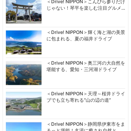
＜Drive! NIPPON＞こんぴら参りだけ
じゃない！琴平を楽しむ注目グルメ…
＜Drive! NIPPON＞輝く海と湖の美景
に包まれる、夏の福井ドライブ
＜Drive! NIPPON＞奥三河の大自然を
堪能する、愛知・三河湖ドライブ
＜Drive! NIPPON＞天理～桜井ドライ
ブでも立ち寄れる“山の辺の道”
＜Drive! NIPPON＞静岡県伊東市をま
るっと堪能！名湯に癒され自然と…