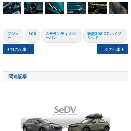
プジョ
308
ステランティスジ
新型308 GT ハイブ
ー
ャパン
リッド
投
前の記事
次の記事
稿
ナ
関連記事
ビ
ゲ
ー
シ
ョ