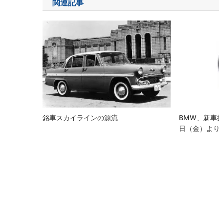
関連記事
ビ
ゲ
ー
シ
ョ
ン
銘車スカイラインの源流
BMW、新車
日（金）より