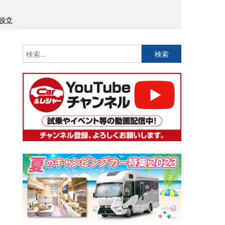
を設立
検
索: