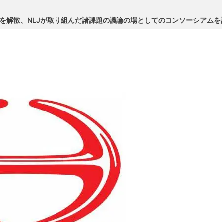
 Japanを解散、NLJが取り組んだ諸課題の議論の場としてのコンソーシアム