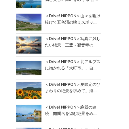
＜Drive! NIPPON＞山々を駆け
抜けて五色沼の映えスポッ…
＜Drive! NIPPON＞写真に残し
たい絶景！三豊～観音寺の…
＜Drive! NIPPON＞北アルプス
に抱かれる「大町市」、自…
＜Drive! NIPPON＞夏限定のひ
まわりの絶景を求めて。海…
＜Drive! NIPPON＞絶景の連
続！開聞岳を望む絶景をめ…