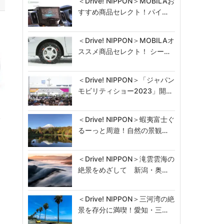
＜Drive! NIPPON＞MOBILAお
すすめ商品セレクト！パイ…
＜Drive! NIPPON＞MOBILAオ
ススメ商品セレクト！ シー…
＜Drive! NIPPON＞「ジャパン
モビリティショー2023」開…
＜Drive! NIPPON＞蝦夷富士ぐ
パ
るーっと周遊！自然の景観…
＜Drive! NIPPON＞滝雲雲海の
絶景をめざして 新潟・奥…
＜Drive! NIPPON＞三河湾の絶
景を存分に満喫！愛知・三…