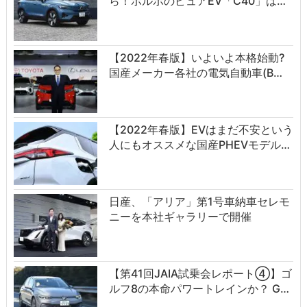
ら！ボルボのピュアEV「C40」は…
【2022年春版】いよいよ本格始動?
国産メーカー各社の電気自動車(B…
【2022年春版】EVはまだ不安という
人にもオススメな国産PHEVモデル…
日産、「アリア」第1号車納車セレモ
ニーを本社ギャラリーで開催
【第41回JAIA試乗会レポート④】ゴ
ルフ8の本命パワートレインか？ G…