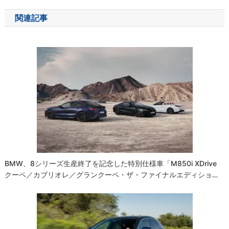
ナ
関連記事
ビ
ゲ
ー
シ
ョ
ン
BMW、8シリーズ生産終了を記念した特別仕様車「M850i XDrive
クーペ／カブリオレ／グランクーペ・ザ・ファイナルエディショ…