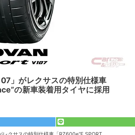
 V107」がレクサスの特別仕様車
ormance”の新車装着用タイヤに採用
」がレクサスの特別仕様車「RZ600e“F SPORT