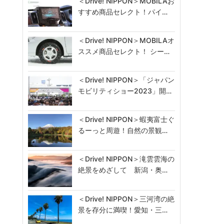
＜Drive! NIPPON＞MOBILAお
すすめ商品セレクト！パイ…
＜Drive! NIPPON＞MOBILAオ
ススメ商品セレクト！ シー…
＜Drive! NIPPON＞「ジャパン
モビリティショー2023」開…
＜Drive! NIPPON＞蝦夷富士ぐ
るーっと周遊！自然の景観…
＜Drive! NIPPON＞滝雲雲海の
絶景をめざして 新潟・奥…
＜Drive! NIPPON＞三河湾の絶
景を存分に満喫！愛知・三…