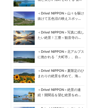
＜Drive! NIPPON＞山々を駆け
抜けて五色沼の映えスポッ…
＜Drive! NIPPON＞写真に残し
たい絶景！三豊～観音寺の…
＜Drive! NIPPON＞北アルプス
に抱かれる「大町市」、自…
＜Drive! NIPPON＞夏限定のひ
まわりの絶景を求めて。海…
＜Drive! NIPPON＞絶景の連
続！開聞岳を望む絶景をめ…