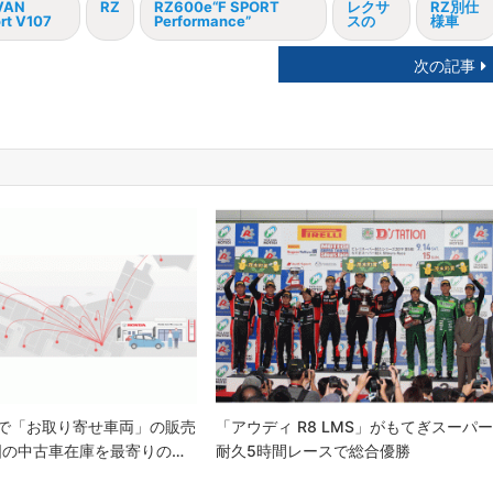
VAN
RZ
RZ600e“F SPORT
レクサ
RZ別仕
rt V107
Performance”
スの
様車
次の記事
arsで「お取り寄せ車両」の販売
「アウディ R8 LMS」がもてぎスーパ
国の中古車在庫を最寄りの…
耐久5時間レースで総合優勝