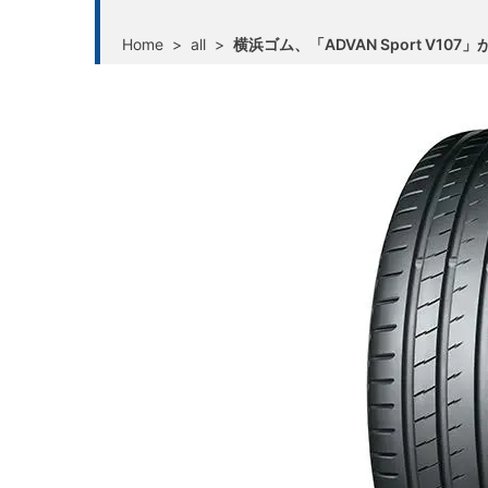
Home
>
all
>
横浜ゴム、「ADVAN Sport V107