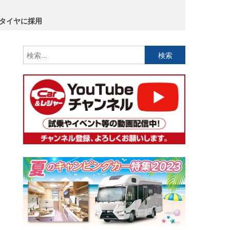
着用タイヤに採用
検
索: