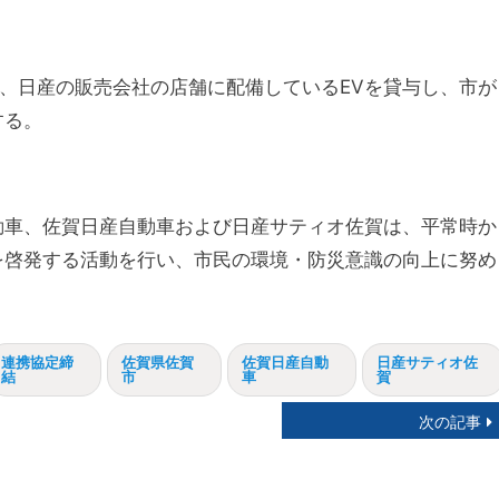
、日産の販売会社の店舗に配備しているEVを貸与し、市が
する。
動車、佐賀日産自動車および日産サティオ佐賀は、平常時か
を啓発する活動を行い、市民の環境・防災意識の向上に努め
連携協定締
佐賀県佐賀
佐賀日産自動
日産サティオ佐
結
市
車
賀
次の記事