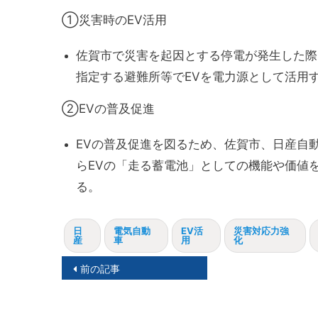
①災害時のEV活用
佐賀市で災害を起因とする停電が発生した際
指定する避難所等でEVを電力源として活用
②EVの普及促進
EVの普及促進を図るため、佐賀市、日産自
らEVの「走る蓄電池」としての機能や価値
る。
日
電気自動
EV活
災害対応力強
産
車
用
化
投
前の記事
稿