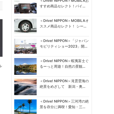
＜Drive! NIPPON＞MOBILAお
すすめ商品セレクト！パイ…
＜Drive! NIPPON＞MOBILAオ
ススメ商品セレクト！ シー…
＜Drive! NIPPON＞「ジャパン
モビリティショー2023」開…
＜Drive! NIPPON＞蝦夷富士ぐ
ル
るーっと周遊！自然の景観…
＜Drive! NIPPON＞滝雲雲海の
絶景をめざして 新潟・奥…
＜Drive! NIPPON＞三河湾の絶
景を存分に満喫！愛知・三…