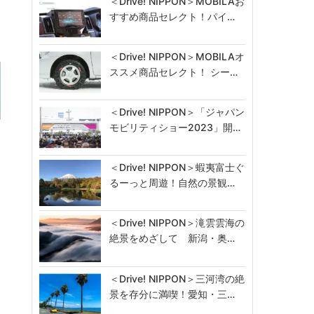
＜Drive! NIPPON＞MOBILAお
すすめ商品セレクト！パイ…
＜Drive! NIPPON＞MOBILAオ
ススメ商品セレクト！ シー…
＜Drive! NIPPON＞「ジャパン
モビリティショー2023」開…
＜Drive! NIPPON＞蝦夷富士ぐ
るーっと周遊！自然の景観…
＜Drive! NIPPON＞滝雲雲海の
絶景をめざして 新潟・奥…
＜Drive! NIPPON＞三河湾の絶
景を存分に満喫！愛知・三…