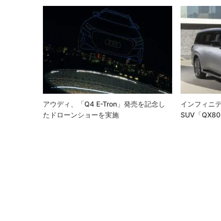
ビ
ゲ
ー
シ
ョ
ン
アウディ、「Q4 E-Tron」発売を記念し
インフィニ
たドローンショーを実施
SUV「QX