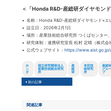
＜「Honda R&D-産総研ダイヤモ
名称：Honda R&D-産総研ダイヤモンド
設立日：2026年2月1日
場所：産業技術総合研究所 つくばセンター
研究体制：連携研究室長 松村 定晴（株式会
公式ウェブサイト：
https://www.aist.go.jp/
ホ
国立研究開発法人
産
本田技
産総
ン
産業技術総合研究
総
術研究
グル
ダ
所
研
所
プ
投
前の記事
稿
ナ
関連記事