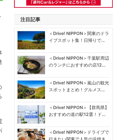
ド
注目記事
＜Drive! NIPPON＞関東のドラ
イブスポット集！日帰りで…
体
＜Drive! NIPPON＞千葉駅周辺
発
のランチにおすすめの店12…
＜Drive! NIPPON＞嵐山の観光
め
スポットまとめ！グルメス…
る
＜Drive! NIPPON＞【群馬県】
おすすめの道の駅12選！ド…
電
パ
＜Drive! NIPPON＞ドライブで
行きたい関東で人気の浜焼き…