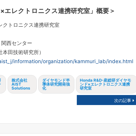
ンド×エレクトロニクス連携研究室」概要＞
×エレクトロニクス連携研究室
、関西センター
社本田技術研究所）
aist_j/information/organization/kammuri_lab/index.html
研
株式会社
ダイヤモンド半
Honda R&D-産総研ダイヤモ
ー
AIST
導体研究開発強
ンド×エレクトロニクス連携
Solutions
化
研究室
次の記事