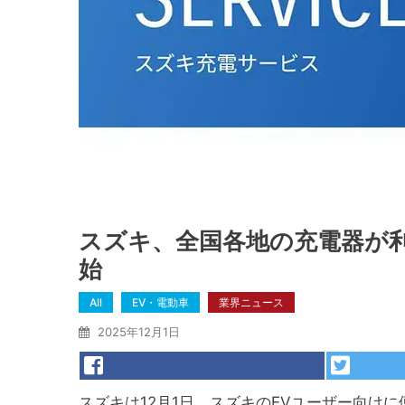
スズキ、全国各地の充電器が
始
All
EV・電動車
業界ニュース
2025年12月1日
スズキは12月1日、スズキのEVユーザー向け