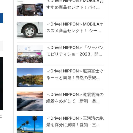
＜Drive! NIPPON＞MOBILAお
すすめ商品セレクト！パイ…
＜Drive! NIPPON＞MOBILAオ
ススメ商品セレクト！ シー…
＜Drive! NIPPON＞「ジャパン
モビリティショー2023」開…
＜Drive! NIPPON＞蝦夷富士ぐ
るーっと周遊！自然の景観…
＜Drive! NIPPON＞滝雲雲海の
絶景をめざして 新潟・奥…
に
＜Drive! NIPPON＞三河湾の絶
景を存分に満喫！愛知・三…