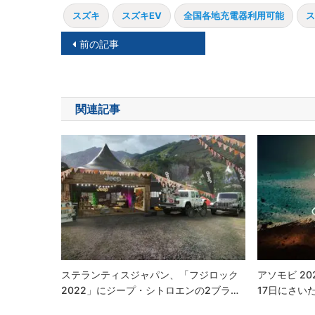
スズキ
スズキEV
全国各地充電器利用可能
ス
投
前の記事
稿
ナ
関連記事
ビ
ゲ
ー
シ
ョ
ン
ステランティスジャパン、「フジロック
アソモビ 2021
2022」にジープ・シトロエンの2ブラ…
17日にさい