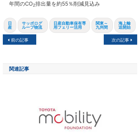
年間のCO
排出量を約55％削減見込み
2
日
サッポログ
日産自動車保有専
関東～
海上輸
産
ループ物流
用フェリー活用
九州間
送開始
投
前の記事
次の記事
稿
ナ
関連記事
ビ
ゲ
ー
シ
ョ
ン