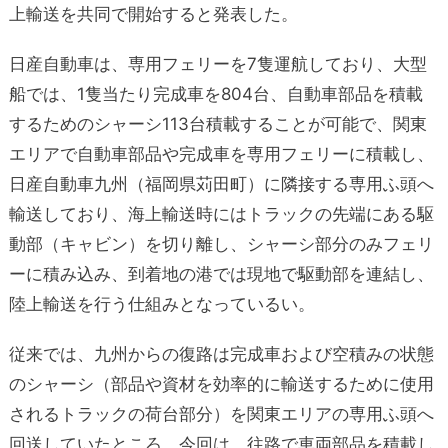
上輸送を共同で開始すると発表した。
日産自動車は、専用フェリーを7隻運航しており、大型
船では、1隻当たり完成車を804台、自動車部品を積載
するためのシャーシ113台積載することが可能で、関東
エリアで自動車部品や完成車を専用フェリーに積載し、
日産自動車九州（福岡県苅田町）に隣接する専用ふ頭へ
輸送しており、海上輸送時にはトラックの先端にある駆
動部（キャビン）を切り離し、シャーシ部分のみフェリ
ーに積み込み、到着地の港では現地で駆動部を連結し、
陸上輸送を行う仕組みとなっているい。
従来では、九州からの復路は完成車および空積みの状態
のシャーシ（部品や資材を効率的に輸送するために使用
されるトラックの荷台部分）を関東エリアの専用ふ頭へ
回送していたところ、今回は、往路で車両部品を積載し