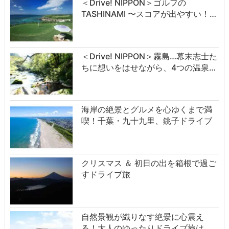
＜Drive! NIPPON＞ゴルフの
TASHINAMI 〜スコアが出やすい！…
＜Drive! NIPPON＞霧島…幕末志士た
ちに想いをはせながら、4つの温泉…
海岸の絶景とグルメを心ゆくまで満
喫！千葉・九十九里、銚子ドライブ
クリスマス ＆ 初日の出を箱根で過ご
すドライブ旅
自然景観が織りなす絶景に心震え
る！大人のゆったりドライブ旅は…