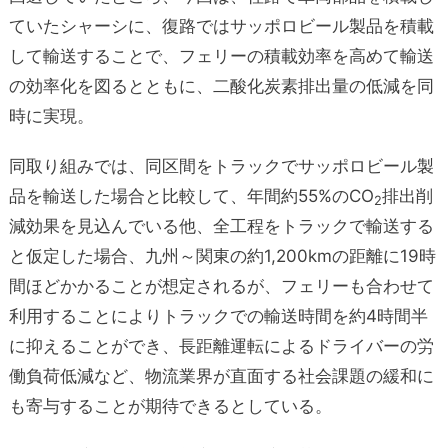
ていたシャーシに、復路ではサッポロビール製品を積載
して輸送することで、フェリーの積載効率を高めて輸送
の効率化を図るとともに、二酸化炭素排出量の低減を同
時に実現。
同取り組みでは、同区間をトラックでサッポロビール製
品を輸送した場合と比較して、年間約55%のCO
排出削
2
減効果を見込んでいる他、全工程をトラックで輸送する
と仮定した場合、九州～関東の約1,200kmの距離に19時
間ほどかかることが想定されるが、フェリーも合わせて
利用することによりトラックでの輸送時間を約4時間半
に抑えることができ、長距離運転によるドライバーの労
働負荷低減など、物流業界が直面する社会課題の緩和に
も寄与することが期待できるとしている。