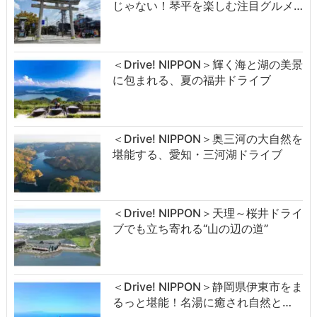
じゃない！琴平を楽しむ注目グルメ…
＜Drive! NIPPON＞輝く海と湖の美景
に包まれる、夏の福井ドライブ
＜Drive! NIPPON＞奥三河の大自然を
堪能する、愛知・三河湖ドライブ
＜Drive! NIPPON＞天理～桜井ドライ
ブでも立ち寄れる“山の辺の道”
＜Drive! NIPPON＞静岡県伊東市をま
るっと堪能！名湯に癒され自然と…