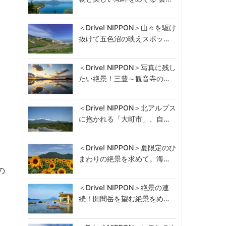
＜Drive! NIPPON＞山々を駆け
抜けて五色沼の映えスポッ…
＜Drive! NIPPON＞写真に残し
たい絶景！三豊～観音寺の…
＜Drive! NIPPON＞北アルプス
に抱かれる「大町市」、自…
、
＜Drive! NIPPON＞夏限定のひ
まわりの絶景を求めて。海…
の
＜Drive! NIPPON＞絶景の連
続！開聞岳を望む絶景をめ…