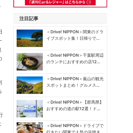
て
注目記事
日
＜Drive! NIPPON＞関東のドラ
イブスポット集！日帰りで…
一
良
＜Drive! NIPPON＞千葉駅周辺
の
のランチにおすすめの店12…
＜Drive! NIPPON＞嵐山の観光
刻
スポットまとめ！グルメス…
る
＜Drive! NIPPON＞【群馬県】
おすすめの道の駅12選！ド…
行
よ
＜Drive! NIPPON＞ドライブで
行きたい関東で人気の浜焼き…