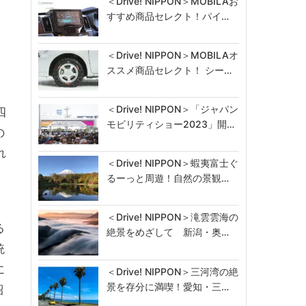
＜Drive! NIPPON＞MOBILAお
すすめ商品セレクト！パイ…
＜Drive! NIPPON＞MOBILAオ
ススメ商品セレクト！ シー…
＜Drive! NIPPON＞「ジャパン
四
モビリティショー2023」開…
の
れ
＜Drive! NIPPON＞蝦夷富士ぐ
るーっと周遊！自然の景観…
＜Drive! NIPPON＞滝雲雲海の
る
絶景をめざして 新潟・奥…
統
に
＜Drive! NIPPON＞三河湾の絶
景を存分に満喫！愛知・三…
紹